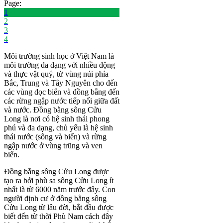
Page:
1
2
3
4
Môi trường sinh học ở Việt Nam là
môi trường đa dạng với nhiều động
và thực vật quý, từ vùng núi phía
Bắc, Trung và Tây Nguyên cho đến
các vùng dọc biển và đồng bằng đến
các rừng ngập nước tiếp nối giữa đất
và nước. Đồng bằng sông Cửu
Long là nơi có hệ sinh thái phong
phú và đa dạng, chủ yếu là hệ sinh
thái nước (sông và biển) và rừng
ngập nước ở vùng trũng và ven
biển.
Đồng bằng sông Cửu Long được
tạo ra bởi phù sa sông Cửu Long ít
nhất là từ 6000 năm trước đây. Con
người định cư ở đồng bằng sông
Cửu Long từ lâu đời, bắt đầu được
biết đến từ thời Phù Nam cách đây