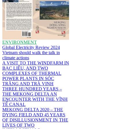
ENVIRONMENT
Global Electricity Review 2024
Vietnam should walk the talk in
climate actions
A VISIT TO THE WINDFARM IN
BẠC LIÊU, AND TWO
COMPLEXES OF THERMAL
POWER PLANTS IN SÓC
TRĂNG AND TRÀ VINH
THREE HUNDRED YEARS –
THE MEKONG DELTA AN
ENCOUNTER WITH THE VĨNH
TẾ CANAL
MEKONG DELTA 2020 – THE
DYING FIELD AND 45 YEARS
OF DISILLUSIONMENT IN THE
LIVES OF TWO