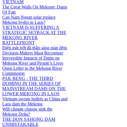
VIETNAM
The Great Walls On Mekong: Dams
Of Fate
Can Nam Ngum solar replace
Mekong hydro in Laos?
VIETNAM IS SUFFERING A
STRATEGIC SETBACK AT THE
MEKONG RIVER
BATTLEFRONT
Điện mặt trời đã thắp sáng màn đêm
Decision-Makers Must Recognize
Irreversible Impacts of Dams on
Mekong River and People’s Lives
Open Letter to the Mekong River
Commission
PAK BENG - THE THIRD
DOMINO IN THE SERIES OF
MAINSTREAM DAMS ON THE
LOWER MEKONG IN LAOS
Vietnam sweats bullets as China and
Laos dam the Mekong
Will climate change sink the
Mekong Delta?
THE DON SAHONG DAM
UNMISTAKABLE