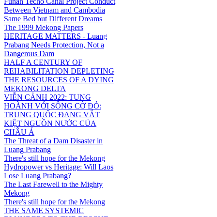
Funan Techo Canal Project Conduct
Between Vietnam and Cambodia
Same Bed but Different Dreams
The 1999 Mekong Papers
HERITAGE MATTERS - Luang
Prabang Needs Protection, Not a
Dangerous Dam
HALF A CENTURY OF
REHABILITATION DEPLETING
THE RESOURCES OF A DYING
MEKONG DELTA
VIỄN CẢNH 2022: TUNG
HOÀNH VỚI SÔNG CỜ ĐỎ:
TRUNG QUỐC ĐANG VẮT
KIỆT NGUỒN NƯỚC CỦA
CHÂU Á
The Threat of a Dam Disaster in
Luang Prabang
There's still hope for the Mekong
Hydropower vs Heritage: Will Laos
Lose Luang Prabang?
The Last Farewell to the Mighty
Mekong
There's still hope for the Mekong
THE SAME SYSTEMIC