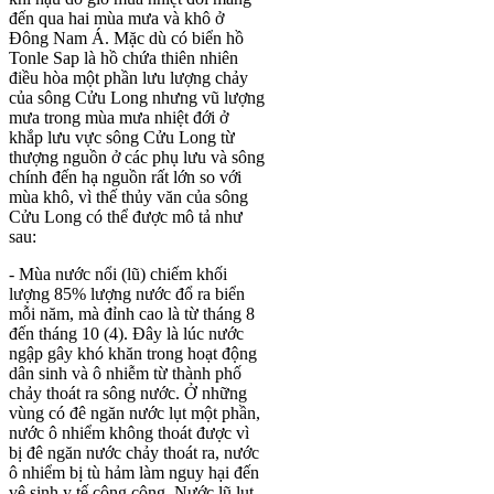
đến qua hai mùa mưa và khô ở
Đông Nam Á. Mặc dù có biển hồ
Tonle Sap là hồ chứa thiên nhiên
điều hòa một phần lưu lượng chảy
của sông Cửu Long nhưng vũ lượng
mưa trong mùa mưa nhiệt đới ở
khắp lưu vực sông Cửu Long từ
thượng nguồn ở các phụ lưu và sông
chính đến hạ nguồn rất lớn so với
mùa khô, vì thế thủy văn của sông
Cửu Long có thể được mô tả như
sau:
- Mùa nước nổi (lũ) chiếm khối
lượng 85% lượng nước đổ ra biển
mỗi năm, mà đỉnh cao là từ tháng 8
đến tháng 10 (4). Đây là lúc nước
ngập gây khó khăn trong hoạt động
dân sinh và ô nhiễm từ thành phố
chảy thoát ra sông nước. Ở những
vùng có đê ngăn nước lụt một phần,
nước ô nhiểm không thoát được vì
bị đê ngăn nước chảy thoát ra, nước
ô nhiểm bị tù hảm làm nguy hại đến
vệ sinh y tế công cộng. Nước lũ lụt