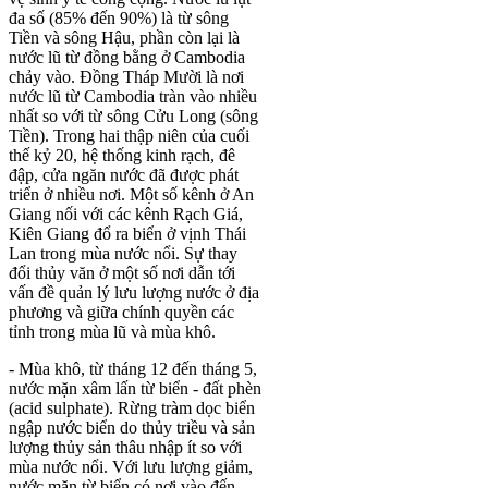
đa số (85% đến 90%) là từ sông
Tiền và sông Hậu, phần còn lại là
nước lũ từ đồng bằng ở Cambodia
chảy vào. Đồng Tháp Mười là nơi
nước lũ từ Cambodia tràn vào nhiều
nhất so với từ sông Cửu Long (sông
Tiền). Trong hai thập niên của cuối
thế kỷ 20, hệ thống kinh rạch, đê
đập, cửa ngăn nước đã được phát
triển ở nhiều nơi. Một số kênh ở An
Giang nối với các kênh Rạch Giá,
Kiên Giang đổ ra biển ở vịnh Thái
Lan trong mùa nước nổi. Sự thay
đổi thủy văn ở một số nơi dẫn tới
vấn đề quản lý lưu lượng nước ở địa
phương và giữa chính quyền các
tỉnh trong mùa lũ và mùa khô.
- Mùa khô, từ tháng 12 đến tháng 5,
nước mặn xâm lấn từ biển - đất phèn
(acid sulphate). Rừng tràm dọc biển
ngập nước biển do thủy triều và sản
lượng thủy sản thâu nhập ít so với
mùa nước nổi. Với lưu lượng giảm,
nước mặn từ biển có nơi vào đến