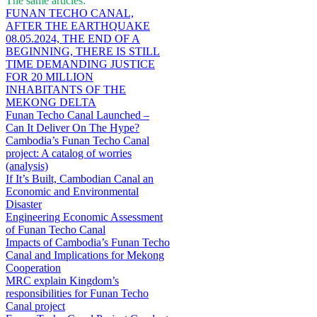
The same articles:
FUNAN TECHO CANAL,
AFTER THE EARTHQUAKE
08.05.2024, THE END OF A
BEGINNING, THERE IS STILL
TIME DEMANDING JUSTICE
FOR 20 MILLION
INHABITANTS OF THE
MEKONG DELTA
Funan Techo Canal Launched –
Can It Deliver On The Hype?
Cambodia’s Funan Techo Canal
project: A catalog of worries
(analysis)
If It’s Built, Cambodian Canal an
Economic and Environmental
Disaster
Engineering Economic Assessment
of Funan Techo Canal
Impacts of Cambodia’s Funan Techo
Canal and Implications for Mekong
Cooperation
MRC explain Kingdom’s
responsibilities for Funan Techo
Canal project