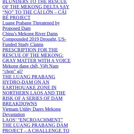
BLUNDERS TO THE RESCUE
OF THE MEKONG DELTA SAY
“NO” TO THE CÁI LỚN – CÁI
BÉ PROJECT
Luang Prabang Threatened by
Proposed Dam
China’s Mekong River Dams
Compounded 2019 Drought, US-
Funded Study Claims
PRESCRIPTION FOR THE
RESCUE OF THE MEKONG:
GRAY MATTER WITH A VOICE
Mekong đang chết, Việt Nam
“chọn” gì?
THE LUANG PRABANG
HYDRO-DAM ON AN
EARTHQUAKE ZONE IN
NORTHERN LAOS AND THE
RISK OF A SERIES OF DAM
BREAKDOWNS
Vietnam Utility Dares Mekong
Devastation
LAOS’ “ENCROACHMENT”
THE LUANG PRABANG DAM
PROJECT – A CHALLENGE TO