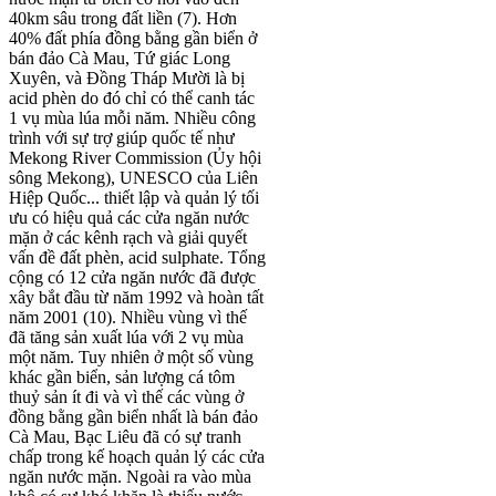
40km sâu trong đất liền (7). Hơn
40% đất phía đồng bằng gần biển ở
bán đảo Cà Mau, Tứ giác Long
Xuyên, và Đồng Tháp Mười là bị
acid phèn do đó chỉ có thể canh tác
1 vụ mùa lúa mỗi năm. Nhiều công
trình với sự trợ giúp quốc tế như
Mekong River Commission (Ủy hội
sông Mekong), UNESCO của Liên
Hiệp Quốc... thiết lập và quản lý tối
ưu có hiệu quả các cửa ngăn nước
mặn ở các kênh rạch và giải quyết
vấn đề đất phèn, acid sulphate. Tổng
cộng có 12 cửa ngăn nước đã được
xây bắt đầu từ năm 1992 và hoàn tất
năm 2001 (10). Nhiều vùng vì thế
đã tăng sản xuất lúa với 2 vụ mùa
một năm. Tuy nhiên ở một số vùng
khác gần biển, sản lượng cá tôm
thuỷ sản ít đi và vì thế các vùng ở
đồng bằng gần biển nhất là bán đảo
Cà Mau, Bạc Liêu đã có sự tranh
chấp trong kế hoạch quản lý các cửa
ngăn nước mặn. Ngoài ra vào mùa