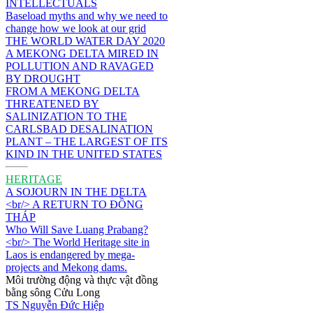
INTELLECTUALS
Baseload myths and why we need to
change how we look at our grid
THE WORLD WATER DAY 2020
A MEKONG DELTA MIRED IN
POLLUTION AND RAVAGED
BY DROUGHT
FROM A MEKONG DELTA
THREATENED BY
SALINIZATION TO THE
CARLSBAD DESALINATION
PLANT – THE LARGEST OF ITS
KIND IN THE UNITED STATES
HERITAGE
A SOJOURN IN THE DELTA
<br/> A RETURN TO ĐỒNG
THÁP
Who Will Save Luang Prabang?
<br/> The World Heritage site in
Laos is endangered by mega-
projects and Mekong dams.
Môi trường động và thực vật đồng
bằng sông Cửu Long
TS Nguyễn Đức Hiệp