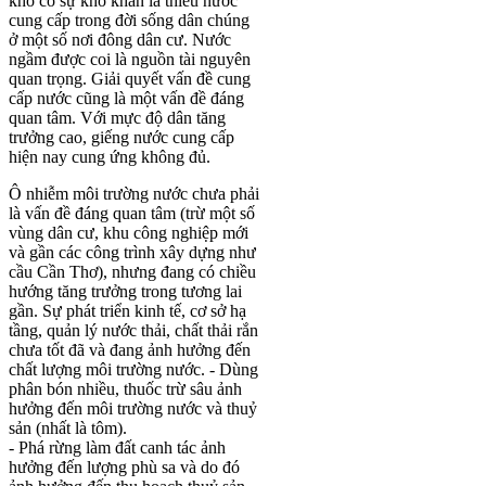
khô có sự khó khăn là thiếu nước
cung cấp trong đời sống dân chúng
ở một số nơi đông dân cư. Nước
ngầm được coi là nguồn tài nguyên
quan trọng. Giải quyết vấn đề cung
cấp nước cũng là một vấn đề đáng
quan tâm. Với mực độ dân tăng
trưởng cao, giếng nước cung cấp
hiện nay cung ứng không đủ.
Ô nhiễm môi trường nước chưa phải
là vấn đề đáng quan tâm (trừ một số
vùng dân cư, khu công nghiệp mới
và gần các công trình xây dựng như
cầu Cần Thơ), nhưng đang có chiều
hướng tăng trưởng trong tương lai
gần. Sự phát triển kinh tế, cơ sở hạ
tầng, quản lý nước thải, chất thải rắn
chưa tốt đã và đang ảnh hưởng đến
chất lượng môi trường nước. - Dùng
phân bón nhiều, thuốc trừ sâu ảnh
hưởng đến môi trường nước và thuỷ
sản (nhất là tôm).
- Phá rừng làm đất canh tác ảnh
hưởng đến lượng phù sa và do đó