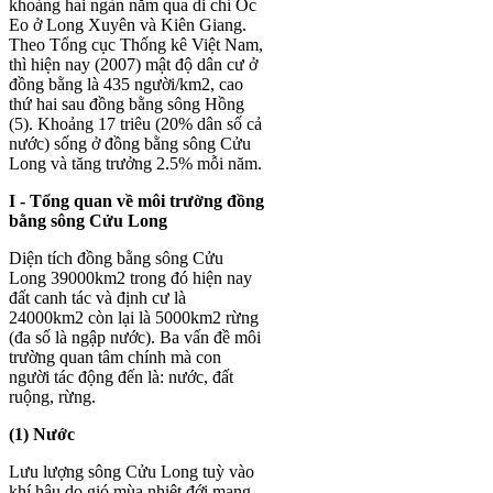
khoảng hai ngàn năm qua di chỉ Óc
Eo ở Long Xuyên và Kiên Giang.
Theo Tổng cục Thống kê Việt Nam,
thì hiện nay (2007) mật độ dân cư ở
đồng bằng là 435 người/km2, cao
thứ hai sau đồng bằng sông Hồng
(5). Khoảng 17 triêu (20% dân số cả
nước) sống ở đồng bằng sông Cửu
Long và tăng trưởng 2.5% mỗi năm.
I - Tổng quan về môi trường đồng
bằng sông Cửu Long
Diện tích đồng bằng sông Cửu
Long 39000km2 trong đó hiện nay
đất canh tác và định cư là
24000km2 còn lại là 5000km2 rừng
(đa số là ngập nước). Ba vấn đề môi
trường quan tâm chính mà con
người tác động đến là: nước, đất
ruộng, rừng.
(1) Nước
Lưu lượng sông Cửu Long tuỳ vào
khí hậu do gió mùa nhiệt đới mang