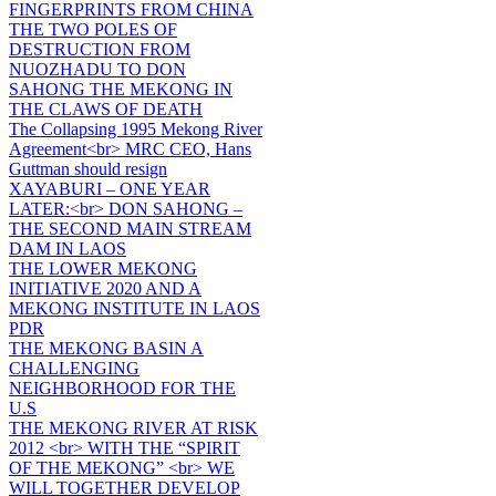
FINGERPRINTS FROM CHINA
THE TWO POLES OF
DESTRUCTION FROM
NUOZHADU TO DON
SAHONG THE MEKONG IN
THE CLAWS OF DEATH
The Collapsing 1995 Mekong River
Agreement<br> MRC CEO, Hans
Guttman should resign
XAYABURI – ONE YEAR
LATER:<br> DON SAHONG –
THE SECOND MAIN STREAM
DAM IN LAOS
THE LOWER MEKONG
INITIATIVE 2020 AND A
MEKONG INSTITUTE IN LAOS
PDR
THE MEKONG BASIN A
CHALLENGING
NEIGHBORHOOD FOR THE
U.S
THE MEKONG RIVER AT RISK
2012 <br> WITH THE “SPIRIT
OF THE MEKONG” <br> WE
WILL TOGETHER DEVELOP