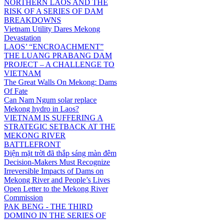
NORTHERN LAOS AND THE
RISK OF A SERIES OF DAM
BREAKDOWNS
Vietnam Utility Dares Mekong
Devastation
LAOS’ “ENCROACHMENT”
THE LUANG PRABANG DAM
PROJECT – A CHALLENGE TO
VIETNAM
The Great Walls On Mekong: Dams
Of Fate
Can Nam Ngum solar replace
Mekong hydro in Laos?
VIETNAM IS SUFFERING A
STRATEGIC SETBACK AT THE
MEKONG RIVER
BATTLEFRONT
Điện mặt trời đã thắp sáng màn đêm
Decision-Makers Must Recognize
Irreversible Impacts of Dams on
Mekong River and People’s Lives
Open Letter to the Mekong River
Commission
PAK BENG - THE THIRD
DOMINO IN THE SERIES OF