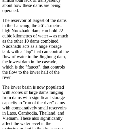
almost total lack of transparency
about how these dams are being
operated.
The reservoir of largest of the dams
in the Lancang, the 261.5-metre-
high Nuozhadu dam, can hold 22
cubic kilometres of water -- as much
as the other 10 dams combined.
Nuozhadu acts as a huge storage
tank with a "tap" that can control the
flow of water to the Jinghong dam,
the lowest dam in the cascade,
which is the "faucet", that controls
the flow to the lower half of the
river.
The lower basin is now populated
with scores of large dams ranging
from dams with significant storage
capacity to "run of the river" dams
with comparatively small reservoirs
in Laos, Cambodia, Thailand, and
Vietnam. These also significantly
affect the water level in the
mainstream, but in the dry season