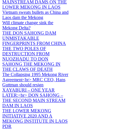
MAINSTREAM DAMS ON THE
LOWER MEKONG IN LAOS
Vietnam sweats bullets as China and
Laos dam the Mekong
Will climate change sink the
Mekong Delta?
THE DON SAHONG DAM
UNMISTAKABLE
FINGERPRINTS FROM CHINA
THE TWO POLES OF
DESTRUCTION FROM
NUOZHADU TO DON
SAHONG THE MEKONG IN
THE CLAWS OF DEATH
The Collapsing 1995 Mekong River
Agreement<br> MRC CEO, Hans
Guttman should resign
XAYABURI – ONE YEAR
LATER:<br> DON SAHONG –
THE SECOND MAIN STREAM
DAM IN LAOS
THE LOWER MEKONG
INITIATIVE 2020 AND A
MEKONG INSTITUTE IN LAOS
PDR