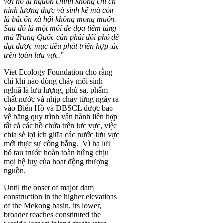
với nó là nguồn chính không chỉ an
ninh lương thực và sinh kế mà còn
là bất ổn xã hội không mong muốn.
Sau đó là một mối đe dọa tiềm tàng
mà Trung Quốc cần phải đối phó để
đạt được mục tiêu phát triển hợp tác
trên toàn lưu vực.
”
Viet Ecology Foundation cho rằng
chỉ khi nào dòng chảy môi sinh
nghiã là lưu lượng, phù sa, phẩm
chất nước và nhịp chảy từng ngày ra
vào Biển Hồ và ĐBSCL được bảo
vệ bằng quy trình vận hành liên hợp
tất cả các hồ chứa trên lưc vực, việc
chia sẻ lợi ích giữa các nước lưu vực
mới thực sự công bằng. Vì hạ lưu
bó tau trước hoàn toàn hứng chịu
mọi hệ luỵ của hoạt động thượng
nguồn.
Until the onset of major dam
construction in the higher elevations
of the Mekong basin, its lower,
broader reaches constituted the