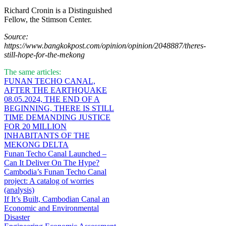
Richard Cronin is a Distinguished
Fellow, the Stimson Center.
Source:
https://www.bangkokpost.com/opinion/opinion/2048887/theres-
still-hope-for-the-mekong
The same articles:
FUNAN TECHO CANAL,
AFTER THE EARTHQUAKE
08.05.2024, THE END OF A
BEGINNING, THERE IS STILL
TIME DEMANDING JUSTICE
FOR 20 MILLION
INHABITANTS OF THE
MEKONG DELTA
Funan Techo Canal Launched –
Can It Deliver On The Hype?
Cambodia’s Funan Techo Canal
project: A catalog of worries
(analysis)
If It’s Built, Cambodian Canal an
Economic and Environmental
Disaster