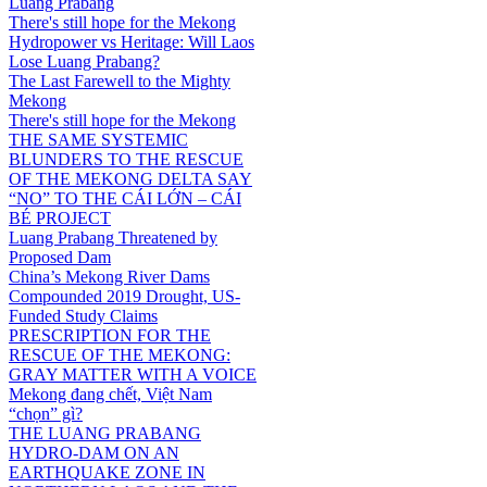
Luang Prabang
There's still hope for the Mekong
Hydropower vs Heritage: Will Laos
Lose Luang Prabang?
The Last Farewell to the Mighty
Mekong
There's still hope for the Mekong
THE SAME SYSTEMIC
BLUNDERS TO THE RESCUE
OF THE MEKONG DELTA SAY
“NO” TO THE CÁI LỚN – CÁI
BÉ PROJECT
Luang Prabang Threatened by
Proposed Dam
China’s Mekong River Dams
Compounded 2019 Drought, US-
Funded Study Claims
PRESCRIPTION FOR THE
RESCUE OF THE MEKONG:
GRAY MATTER WITH A VOICE
Mekong đang chết, Việt Nam
“chọn” gì?
THE LUANG PRABANG
HYDRO-DAM ON AN
EARTHQUAKE ZONE IN