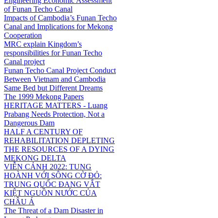
Engineering Economic Assessment
of Funan Techo Canal
Impacts of Cambodia’s Funan Techo
Canal and Implications for Mekong
Cooperation
MRC explain Kingdom’s
responsibilities for Funan Techo
Canal project
Funan Techo Canal Project Conduct
Between Vietnam and Cambodia
Same Bed but Different Dreams
The 1999 Mekong Papers
HERITAGE MATTERS - Luang
Prabang Needs Protection, Not a
Dangerous Dam
HALF A CENTURY OF
REHABILITATION DEPLETING
THE RESOURCES OF A DYING
MEKONG DELTA
VIỄN CẢNH 2022: TUNG
HOÀNH VỚI SÔNG CỜ ĐỎ:
TRUNG QUỐC ĐANG VẮT
KIỆT NGUỒN NƯỚC CỦA
CHÂU Á
The Threat of a Dam Disaster in