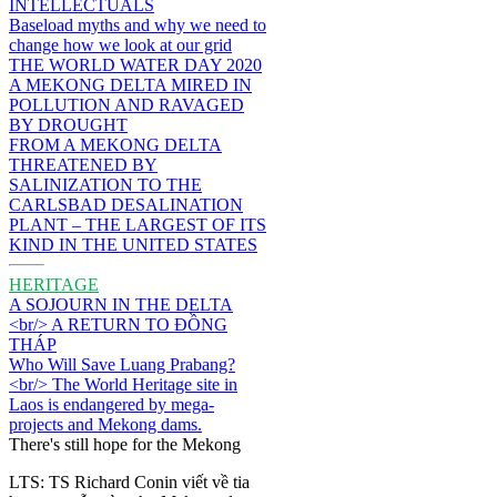
INTELLECTUALS
Baseload myths and why we need to
change how we look at our grid
THE WORLD WATER DAY 2020
A MEKONG DELTA MIRED IN
POLLUTION AND RAVAGED
BY DROUGHT
FROM A MEKONG DELTA
THREATENED BY
SALINIZATION TO THE
CARLSBAD DESALINATION
PLANT – THE LARGEST OF ITS
KIND IN THE UNITED STATES
HERITAGE
A SOJOURN IN THE DELTA
<br/> A RETURN TO ĐỒNG
THÁP
Who Will Save Luang Prabang?
<br/> The World Heritage site in
Laos is endangered by mega-
projects and Mekong dams.
There's still hope for the Mekong
LTS: TS Richard Conin viết về tia