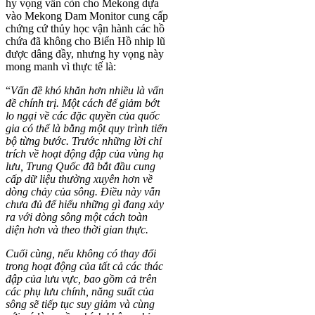
hy vọng vẫn còn cho Mekong dựa
vào Mekong Dam Monitor cung cấp
chứng cứ thủy học vận hành các hồ
chứa đã không cho Biển Hồ nhip lũ
được dâng đầy, nhưng hy vọng này
mong manh vì thực tế là:
“
Vấn đề khó khăn hơn nhiều là vấn
đề chính trị. Một cách để giảm bớt
lo ngại về các đặc quyền của quốc
gia có thể là bằng một quy trình tiến
bộ từng bước. Trước những lời chỉ
trích về hoạt động đập của vùng hạ
lưu, Trung Quốc đã bắt đầu cung
cấp dữ liệu thường xuyên hơn về
dòng chảy của sông. Điều này vẫn
chưa đủ để hiểu những gì đang xảy
ra với dòng sông một cách toàn
diện hơn và theo thời gian thực.
Cuối cùng, nếu không có thay đổi
trong hoạt động của tất cả các thác
đập của lưu vực, bao gồm cả trên
các phụ lưu chính, năng suất của
sông sẽ tiếp tục suy giảm và cùng