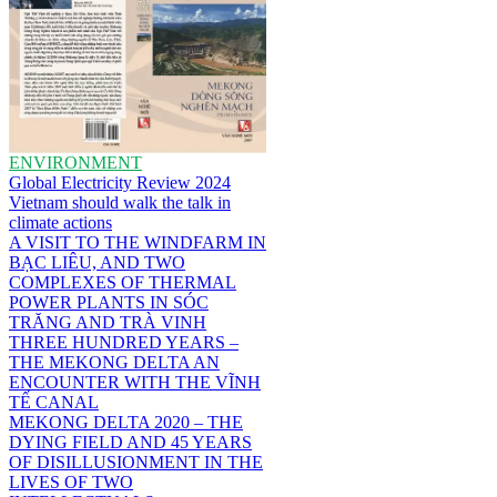
ENVIRONMENT
Global Electricity Review 2024
Vietnam should walk the talk in
climate actions
A VISIT TO THE WINDFARM IN
BẠC LIÊU, AND TWO
COMPLEXES OF THERMAL
POWER PLANTS IN SÓC
TRĂNG AND TRÀ VINH
THREE HUNDRED YEARS –
THE MEKONG DELTA AN
ENCOUNTER WITH THE VĨNH
TẾ CANAL
MEKONG DELTA 2020 – THE
DYING FIELD AND 45 YEARS
OF DISILLUSIONMENT IN THE
LIVES OF TWO