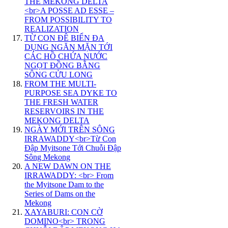
THE MEKONG DELTA
<br>A POSSE AD ESSE –
FROM POSSIBILITY TO
REALIZATION
TỪ CON ĐÊ BIỂN ĐA
DỤNG NGĂN MẶN TỚI
CÁC HỒ CHỨA NƯỚC
NGỌT ĐỒNG BẰNG
SÔNG CỬU LONG
FROM THE MULTI-
PURPOSE SEA DYKE TO
THE FRESH WATER
RESERVOIRS IN THE
MEKONG DELTA
NGÀY MỚI TRÊN SÔNG
IRRAWADDY<br>Từ Con
Đập Myitsone Tới Chuỗi Đập
Sông Mekong
A NEW DAWN ON THE
IRRAWADDY: <br> From
the Myitsone Dam to the
Series of Dams on the
Mekong
XAYABURI: CON CỜ
DOMINO<br> TRONG