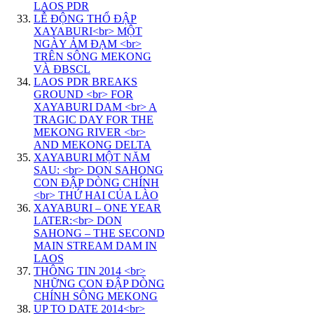
LAOS PDR
LỄ ĐỘNG THỔ ĐẬP
XAYABURI<br> MỘT
NGÀY ẢM ĐẠM <br>
TRÊN SÔNG MEKONG
VÀ ĐBSCL
LAOS PDR BREAKS
GROUND <br> FOR
XAYABURI DAM <br> A
TRAGIC DAY FOR THE
MEKONG RIVER <br>
AND MEKONG DELTA
XAYABURI MỘT NĂM
SAU: <br> DON SAHONG
CON ĐẬP DÒNG CHÍNH
<br> THỨ HAI CỦA LÀO
XAYABURI – ONE YEAR
LATER:<br> DON
SAHONG – THE SECOND
MAIN STREAM DAM IN
LAOS
THÔNG TIN 2014 <br>
NHỮNG CON ĐẬP DÒNG
CHÍNH SÔNG MEKONG
UP TO DATE 2014<br>