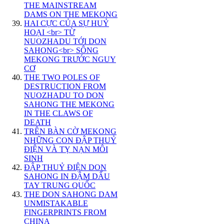
THE MAINSTREAM
DAMS ON THE MEKONG
HAI CỰC CỦA SỰ HUỶ
HOẠI <br> TỪ
NUOZHADU TỚI DON
SAHONG<br> SÔNG
MEKONG TRƯỚC NGUY
CƠ
THE TWO POLES OF
DESTRUCTION FROM
NUOZHADU TO DON
SAHONG THE MEKONG
IN THE CLAWS OF
DEATH
TRÊN BÀN CỜ MEKONG
NHỮNG CON ĐẬP THUỶ
ĐIỆN VÀ TỴ NẠN MÔI
SINH
ĐẬP THUỶ ĐIỆN DON
SAHONG IN ĐẬM DẤU
TAY TRUNG QUỐC
THE DON SAHONG DAM
UNMISTAKABLE
FINGERPRINTS FROM
CHINA