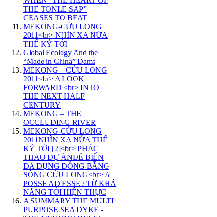
WHEN “THE HEART OF
THE TONLE SAP”
CEASES TO BEAT
MEKONG-CỬU LONG
2011<br> NHÌN XA NỬA
THẾ KỶ TỚI
Global Ecology And the
“Made in China” Dams
MEKONG – CỬU LONG
2011<br> A LOOK
FORWARD <br> INTO
THE NEXT HALF
CENTURY
MEKONG – THE
OCCLUDING RIVER
MEKONG-CỬU LONG
2011NHÌN XA NỬA THẾ
KỶ TỚI [2]<br> PHÁC
THẢO DỰ ÁNĐÊ BIỂN
ĐA DỤNG ĐỒNG BẰNG
SÔNG CỬU LONG<br> A
POSSE AD ESSE / TỪ KHẢ
NĂNG TỚI HIỆN THỰC
A SUMMARY THE MULTI-
PURPOSE SEA DYKE -