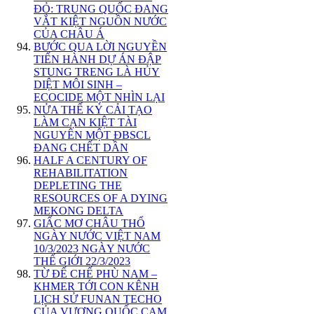
ĐỎ: TRUNG QUỐC ĐANG
VẮT KIỆT NGUỒN NƯỚC
CỦA CHÂU Á
BƯỚC QUA LỜI NGUYỀN
TIẾN HÀNH DỰ ÁN ĐẬP
STUNG TRENG LÀ HỦY
DIỆT MÔI SINH –
ECOCIDE MỘT NHÌN LẠI
NỬA THẾ KỶ CẢI TẠO
LÀM CẠN KIỆT TÀI
NGUYÊN MỘT ĐBSCL
ĐANG CHẾT DẦN
HALF A CENTURY OF
REHABILITATION
DEPLETING THE
RESOURCES OF A DYING
MEKONG DELTA
GIẤC MƠ CHÂU THỔ
NGÀY NƯỚC VIỆT NAM
10/3/2023 NGÀY NƯỚC
THẾ GIỚI 22/3/2023
TỪ ĐẾ CHẾ PHÙ NAM –
KHMER TỚI CON KÊNH
LỊCH SỬ FUNAN TECHO
CỦA VƯƠNG QUỐC CAM