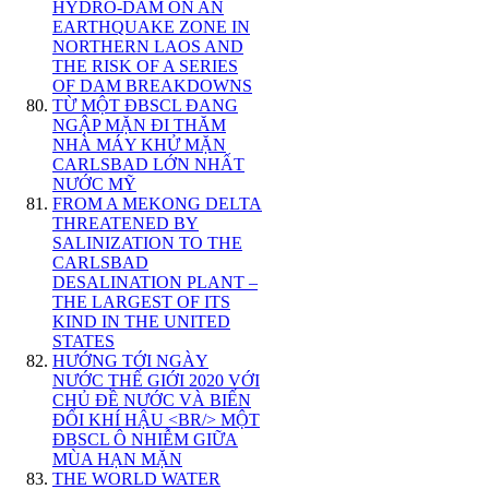
HYDRO-DAM ON AN
EARTHQUAKE ZONE IN
NORTHERN LAOS AND
THE RISK OF A SERIES
OF DAM BREAKDOWNS
TỪ MỘT ĐBSCL ĐANG
NGẬP MẶN ĐI THĂM
NHÀ MÁY KHỬ MẶN
CARLSBAD LỚN NHẤT
NƯỚC MỸ
FROM A MEKONG DELTA
THREATENED BY
SALINIZATION TO THE
CARLSBAD
DESALINATION PLANT –
THE LARGEST OF ITS
KIND IN THE UNITED
STATES
HƯỚNG TỚI NGÀY
NƯỚC THẾ GIỚI 2020 VỚI
CHỦ ĐỀ NƯỚC VÀ BIẾN
ĐỔI KHÍ HẬU <BR/> MỘT
ĐBSCL Ô NHIỄM GIỮA
MÙA HẠN MẶN
THE WORLD WATER