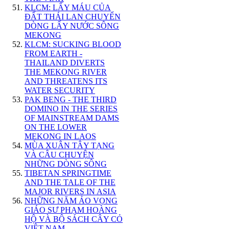
KLCM: LẤY MÁU CỦA
ĐẤT THÁI LAN CHUYỂN
DÒNG LẤY NƯỚC SÔNG
MEKONG
KLCM: SUCKING BLOOD
FROM EARTH -
THAILAND DIVERTS
THE MEKONG RIVER
AND THREATENS ITS
WATER SECURITY
PAK BENG - THE THIRD
DOMINO IN THE SERIES
OF MAINSTREAM DAMS
ON THE LOWER
MEKONG IN LAOS
MÙA XUÂN TÂY TẠNG
VÀ CÂU CHUYỆN
NHỮNG DÒNG SÔNG
TIBETAN SPRINGTIME
AND THE TALE OF THE
MAJOR RIVERS IN ASIA
NHỮNG NĂM ẢO VỌNG
GIÁO SƯ PHẠM HOÀNG
HỘ VÀ BỘ SÁCH CÂY CỎ
VIỆT NAM