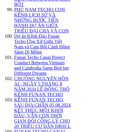
BỐT
PHÙ NAM TECHO CON
KÊNH LỊCH SỬ VÀ
NHỮNG BƯỚC TIẾN
HÀNH DỰ ÁN GIỮA
TRIỀU ĐẠI CHA VÀ CON
Dự án Kênh Đào Funan
Techo Ứng Xử Giữa Việt
Nam và Cam Bốt Cảnh Đồng
Sàng Dị Mộng
Funan Techo Canal Project
Conduct Between Vietnam
and Cambodia Same Bed but
Different Dreams
CHUÔNG NGUYỆN HỒN
AI - NGÀY 5 THÁNG 8
NĂM 2024 LỄ ĐỘNG THỔ
KÊNH FUNAN TECHO
KÊNH FUNAN TECHO,
SAU ĐỊA CHẤN 05.08.2024
KẾT THÚC MỘT KHỞI
ĐẦU, VẪN CÒN THỜI
GIAN ĐÒI CÔNG LÝ CHO
20 TRIỆU CƯ DÂN ĐBSCL
FUNAN TECHO CANAL,