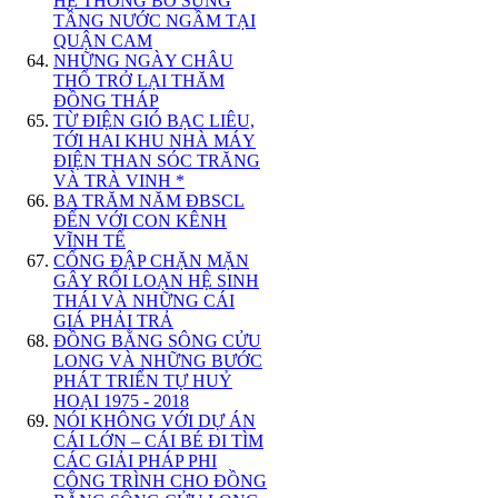
HỆ THỐNG BỔ SUNG
TẦNG NƯỚC NGẦM TẠI
QUẬN CAM
NHỮNG NGÀY CHÂU
THỔ TRỞ LẠI THĂM
ĐỒNG THÁP
TỪ ĐIỆN GIÓ BẠC LIÊU,
TỚI HAI KHU NHÀ MÁY
ĐIỆN THAN SÓC TRĂNG
VÀ TRÀ VINH *
BA TRĂM NĂM ĐBSCL
ĐẾN VỚI CON KÊNH
VĨNH TẾ
CỐNG ĐẬP CHẶN MẶN
GÂY RỐI LOẠN HỆ SINH
THÁI VÀ NHỮNG CÁI
GIÁ PHẢI TRẢ
ĐỒNG BẰNG SÔNG CỬU
LONG VÀ NHỮNG BƯỚC
PHÁT TRIỂN TỰ HUỶ
HOẠI 1975 - 2018
NÓI KHÔNG VỚI DỰ ÁN
CÁI LỚN – CÁI BÉ ĐI TÌM
CÁC GIẢI PHÁP PHI
CÔNG TRÌNH CHO ĐỒNG