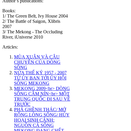
Author’s publications:
Books:
1/ The Green Belt, Ivy House 2004
2/ The Battle of Saigon, Xlibris
2007
3/ The Mekong - The Occluding
River, iUniverse 2010
Articles:
MÙA XUÂN VÀ CÂU
CHUYỆN CỦA DÒNG
SÔNG
NỬA THẾ KỶ 1957 - 2007
TỪ ỦY BAN TỚI ỦY HỘI
SÔNG MEKONG
MEKONG 2009<br> DÒNG
SÔNG CÂM NÍN<br> MỘT
TRUNG QUỐC ĐI SAU VỀ
TRƯỚC
PHÁ GHỀNH THÁC/ MỞ
RỘNG LÒNG SÔNG/ HỦY
HOẠI SINH CẢNH:
NGUỒN CÁ SÔNG
MEKONG ĐANG CHẾT