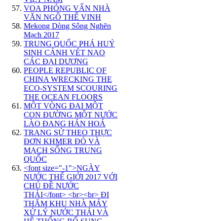
VOA PHỎNG VẤN NHÀ
VĂN NGÔ THẾ VINH
Mekong Dòng Sông Nghẽn
Mạch 2017
TRUNG QUỐC PHÁ HUỶ
SINH CẢNH VÉT NẠO
CÁC ĐẠI DƯƠNG
PEOPLE REPUBLIC OF
CHINA WRECKING THE
ECO-SYSTEM SCOURING
THE OCEAN FLOORS
MỘT VÒNG ĐAI MỘT
CON ĐƯỜNG MỘT NƯỚC
LÀO ĐANG HÁN HOÁ
TRANG SỬ THEO THỰC
ĐƠN KHMER ĐỎ VÀ
MẠCH SỐNG TRUNG
QUỐC
<font size="-1">NGÀY
NƯỚC THẾ GIỚI 2017 VỚI
CHỦ ĐỀ NƯỚC
THẢI</font> <br><br> ĐI
THĂM KHU NHÀ MÁY
XỬ LÝ NƯỚC THẢI VÀ