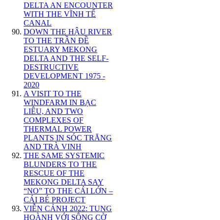
DELTA AN ENCOUNTER
WITH THE VĨNH TẾ
CANAL
DOWN THE HẬU RIVER
TO THE TRẦN ĐỀ
ESTUARY MEKONG
DELTA AND THE SELF-
DESTRUCTIVE
DEVELOPMENT 1975 -
2020
A VISIT TO THE
WINDFARM IN BẠC
LIÊU, AND TWO
COMPLEXES OF
THERMAL POWER
PLANTS IN SÓC TRĂNG
AND TRÀ VINH
THE SAME SYSTEMIC
BLUNDERS TO THE
RESCUE OF THE
MEKONG DELTA SAY
“NO” TO THE CÁI LỚN –
CÁI BÉ PROJECT
VIỄN CẢNH 2022: TUNG
HOÀNH VỚI SÔNG CỜ