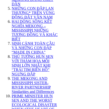
DẦN
NHỮNG CON ĐẬP LAN
THƯƠNG* TRÊN VÙNG
ĐỘNG ĐẤT VÂN NAM
HAI DÒNG SÔNG KẾT
NGHĨA MEKONG –
MISSISSIPPI NHỮNG
TƯƠNG ĐỒNG VÀ KHÁC
BIỆT
SINH CẢNH TOÀN CẦU
VÀ NHỮNG CON ĐẬP
“MADE IN CHINA”
THỦ TƯỚNG HUN SEN
VỚI THẢM HỌA MÔI
SINH LỚN NHẤT KHI
“TRÁI TIM BIỂN HỒ”
NGƯNG ĐẬP
THE MEKONG AND
MISSISSIPPI SISTER-
RIVER PARTNERSHIP
Similarities and Differences
PRIME MINISTER HUN
SEN AND THE WORST
ECOLOGICAL DISASTER