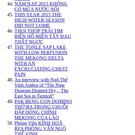
NĂM NAY 2015 KHÔNG
CÓ MÙA NƯỚC NỔI
THIS YEAR 2015 THE
HIGH WATER SEASON
DID NOT COME
THOI THÓP TRÁI TIM
BIỂN HỒ MIỀN TÂY ĐAU
THẮT NGỰC
THE TONLE SAP LAKE
WITH LOW PERFUSION
THE MEKONG DELTA
WITH AN
EXCRUCIATING CHEST
PAIN
An interview with Ngô Thế
Vinh Author of “The Nine
Dragons Drained Dry – The
East Sea in Turmoil”
PAK BENG CON DOMINO
THỨ BA TRONG CHUỖI
ĐẬP DÒNG CHÍNH
MEKONG CỦA LÀO
Phóng Viên KÍNH HOÀ
RFA PHỎNG VẤN NGÔ
THẾ VINH