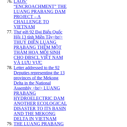
LAOS’
“ENCROACHMENT” THE
LUANG PRABANG DAM
PROJECT – A
CHALLENGE TO
VIETNAM
Thư gửi 92 Đại Biểu Quốc
Hội 13 tỉnh Miền Tây<br/>
THUỶ ĐIỆN LUANG
PRABANG THÊM MỘT
THẢM HOẠ MÔI SINH
CHO ĐBSCL VIỆT NAM
VÀ LƯU VỰC
Letter addressed to the 92
Deputies representing the 13
provinces of the Mekong
Delta in the National
Assembly <br/> LUANG
PRABANG
HYDROELECTRIC DAM
ANOTHER ECOLOGICAL
DISASTER TO ITS BASIN
AND THE MEKONG
DELTA IN VIETNAM
THE LUANG PRABANG