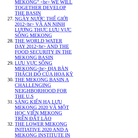
MEKONG” <br> WE WILL
TOGETHER DEVELOP
THE BASIN
NGÀY NƯỚC THẾ GIỚI
2012<br> VÀ AN NINH
LƯƠNG THỰC LƯU VỰC
SÔNG MEKONG
THE WORLD WATER
DAY 2012<br> AND THE
FOOD SECURITY IN THE
MEKONG BASIN
LƯU VỰC SÔNG
MEKONG<br> ĐỊA BÀN
THÁCH ĐỐ CỦA HOA KỲ
THE MEKONG BASIN A
CHALLENGING
NEIGHBORHOOD FOR
THE U.S
SÁNG KIẾN HẠ LƯU
MEKONG 2020 VÀ MỘT
HỌC VIỆN MEKONG
TRÊN ĐẤT LÀO
THE LOWER MEKONG
INITIATIVE 2020 AND A
MEKONG INSTITUTE IN