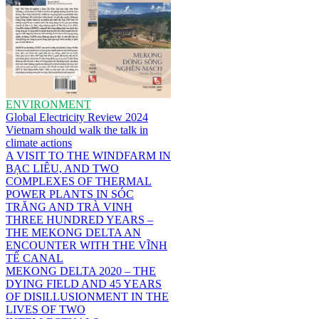
ENVIRONMENT
Global Electricity Review 2024
Vietnam should walk the talk in
climate actions
A VISIT TO THE WINDFARM IN
BẠC LIÊU, AND TWO
COMPLEXES OF THERMAL
POWER PLANTS IN SÓC
TRĂNG AND TRÀ VINH
THREE HUNDRED YEARS –
THE MEKONG DELTA AN
ENCOUNTER WITH THE VĨNH
TẾ CANAL
MEKONG DELTA 2020 – THE
DYING FIELD AND 45 YEARS
OF DISILLUSIONMENT IN THE
LIVES OF TWO