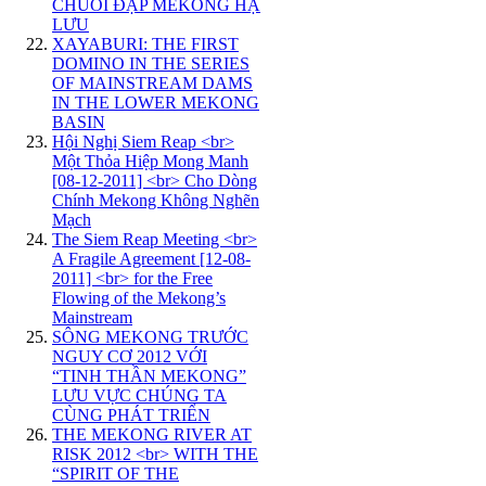
CHUỖI ĐẬP MEKONG HẠ
LƯU
XAYABURI: THE FIRST
DOMINO IN THE SERIES
OF MAINSTREAM DAMS
IN THE LOWER MEKONG
BASIN
Hội Nghị Siem Reap <br>
Một Thỏa Hiệp Mong Manh
[08-12-2011] <br> Cho Dòng
Chính Mekong Không Nghẽn
Mạch
The Siem Reap Meeting <br>
A Fragile Agreement [12-08-
2011] <br> for the Free
Flowing of the Mekong’s
Mainstream
SÔNG MEKONG TRƯỚC
NGUY CƠ 2012 VỚI
“TINH THẦN MEKONG”
LƯU VỰC CHÚNG TA
CÙNG PHÁT TRIỂN
THE MEKONG RIVER AT
RISK 2012 <br> WITH THE
“SPIRIT OF THE