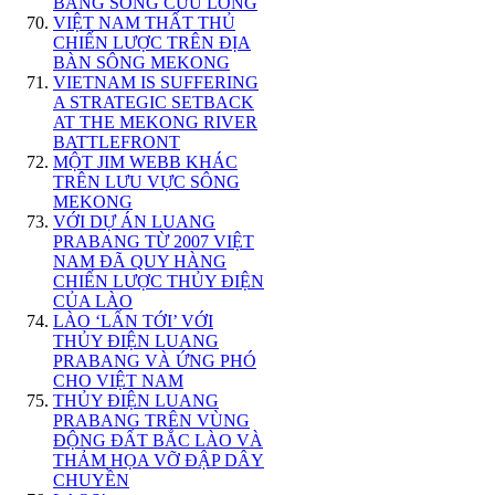
BẰNG SÔNG CỬU LONG
VIỆT NAM THẤT THỦ
CHIẾN LƯỢC TRÊN ĐỊA
BÀN SÔNG MEKONG
VIETNAM IS SUFFERING
A STRATEGIC SETBACK
AT THE MEKONG RIVER
BATTLEFRONT
MỘT JIM WEBB KHÁC
TRÊN LƯU VỰC SÔNG
MEKONG
VỚI DỰ ÁN LUANG
PRABANG TỪ 2007 VIỆT
NAM ĐÃ QUY HÀNG
CHIẾN LƯỢC THỦY ĐIỆN
CỦA LÀO
LÀO ‘LẤN TỚI’ VỚI
THỦY ĐIỆN LUANG
PRABANG VÀ ỨNG PHÓ
CHO VIỆT NAM
THỦY ĐIỆN LUANG
PRABANG TRÊN VÙNG
ĐỘNG ĐẤT BẮC LÀO VÀ
THẢM HỌA VỠ ĐẬP DÂY
CHUYỀN