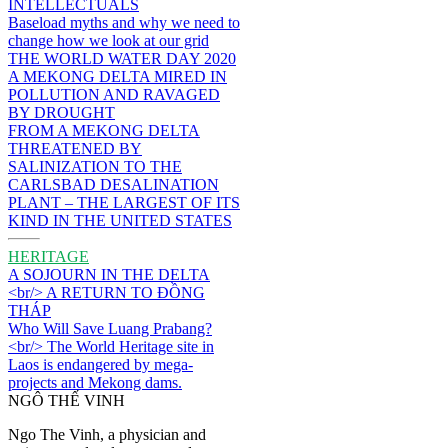
INTELLECTUALS
Baseload myths and why we need to
change how we look at our grid
THE WORLD WATER DAY 2020
A MEKONG DELTA MIRED IN
POLLUTION AND RAVAGED
BY DROUGHT
FROM A MEKONG DELTA
THREATENED BY
SALINIZATION TO THE
CARLSBAD DESALINATION
PLANT – THE LARGEST OF ITS
KIND IN THE UNITED STATES
HERITAGE
A SOJOURN IN THE DELTA
<br/> A RETURN TO ĐỒNG
THÁP
Who Will Save Luang Prabang?
<br/> The World Heritage site in
Laos is endangered by mega-
projects and Mekong dams.
NGÔ THẾ VINH
Ngo The Vinh, a physician and