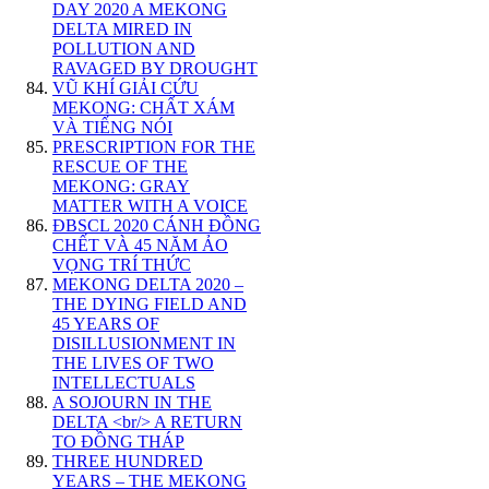
DAY 2020 A MEKONG
DELTA MIRED IN
POLLUTION AND
RAVAGED BY DROUGHT
VŨ KHÍ GIẢI CỨU
MEKONG: CHẤT XÁM
VÀ TIẾNG NÓI
PRESCRIPTION FOR THE
RESCUE OF THE
MEKONG: GRAY
MATTER WITH A VOICE
ĐBSCL 2020 CÁNH ĐỒNG
CHẾT VÀ 45 NĂM ẢO
VỌNG TRÍ THỨC
MEKONG DELTA 2020 –
THE DYING FIELD AND
45 YEARS OF
DISILLUSIONMENT IN
THE LIVES OF TWO
INTELLECTUALS
A SOJOURN IN THE
DELTA <br/> A RETURN
TO ĐỒNG THÁP
THREE HUNDRED
YEARS – THE MEKONG