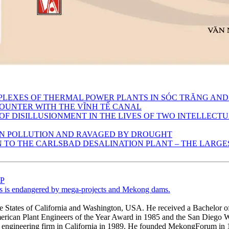
MPLEXES OF THERMAL POWER PLANTS IN SÓC TRĂNG AND
OUNTER WITH THE VĨNH TẾ CANAL
 OF DISILLUSIONMENT IN THE LIVES OF TWO INTELLECT
 IN POLLUTION AND RAVAGED BY DROUGHT
TO THE CARLSBAD DESALINATION PLANT – THE LARGEST
ÁP
s is endangered by mega-projects and Mekong dams.
e States of California and Washington, USA. He received a Bachelor of
erican Plant Engineers of the Year Award in 1985 and the San Diego 
ngineering firm in California in 1989. He founded MekongForum in 19