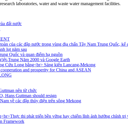
research laboratories, water and waste water management facilities.
của đất nước
a
MENT
an toàn của các đập nước trong vùng địa chấn Tây Nam Trung Quốc, k
nh lụt năm sau
Trung Quốc và quan điểm hạ nguồn
 Việt-Trung Năm 2000 và Google Earth
sông Cửu Long bằng<br> Sáng kiến Lancang-Mekong
m cooperation and prosperity for China and ASEAN
 LONG
uttman nên từ chức
, Hans Guttman should resign
iệt Nam về các đập thủy điện trên sông Mekong
r>Thực thi phát triển bền vững hay chiếm lĩnh ảnh hưởng chính trị v
ion Framework