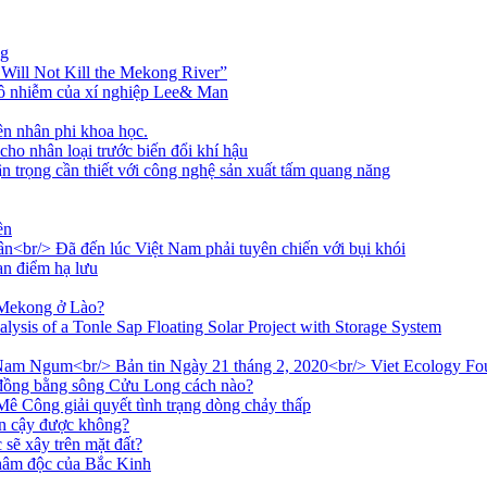
ng
ill Not Kill the Mekong River”
 ô nhiễm của xí nghiệp Lee& Man
n nhân phi khoa học.
ho nhân loại trước biến đổi khí hậu
n trọng cần thiết với công nghệ sản xuất tấm quang năng
ền
ân<br/> Đã đến lúc Việt Nam phải tuyên chiến với bụi khói
an điểm hạ lưu
 Mekong ở Lào?
ysis of a Tonle Sap Floating Solar Project with Storage System
ồ Nam Ngum<br/> Bản tin Ngày 21 tháng 2, 2020<br/> Viet Ecology Fo
 đồng bằng sông Cửu Long cách nào?
ê Công giải quyết tình trạng dòng chảy thấp
in cậy được không?
sẽ xây trên mặt đất?
âm độc của Bắc Kinh