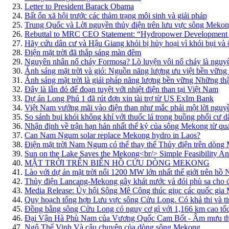
Letter to President Barack Obama
Bất ổn xã hội trước các thảm trạng môi sinh và giải pháp
Trung Quốc và Lời nguyền thủy điện trên lưu vực sông Meko
Rebuttal to MRC CEO Statement: “Hydropower Development W
Hãy cứu dân cư và Hậu Giang khỏi bị hủy hoại vì khói bụi và
Điện mặt trời đã thắp sáng màn đêm
Nguyên nhân nổ cháy Formosa? Lò luyện vôi nổ cháy là nguyê
Ánh sáng mặt trời và gió: Nguồn năng lượng ưu việt bền vững c
Ánh sáng mặt trời là giải pháp năng lượng bền vững Những thậ
Đây là lằn đỏ để đoạn tuyệt với nhiệt điện than tại Việt Nam
Dự án Long Phú 1 đã rút đơn xin tài trợ từ US ExIm Bank
Việt Nam vướng mãi vào điện than như mắc phải một lời nguy
So sánh bụi khói không khí với thuốc lá trong buồng phổi cư d
Nhận định về trận hạn hán nhất thế kỷ của sông Mekong từ qu
Can Nam Ngum solar replace Mekong hydro in Laos?
Điện mặt trời Nam Ngum có thể thay thế Thủy điện trên dòng
Sun on the Lake Saves the Mekong<br/> Simple Feasibility Anal
MẶT TRỜI TRÊN BIỂN HỒ CỨU DÒNG MEKONG
Lào với dự án mặt trời nổi 1200 MW lớn nhất thế giới trên h
Thủy điện Lancang-Mekong gây khát nước và đói phù sa cho
Media Release: Ủy hội Sông Mê Công thúc giục các quốc gia M
Quy hoạch tổng hợp Lưu vực sông Cửu Long. Có khả thi và t
Đồng bằng sông Cửu Long có nguy cơ gì với 1,166 km cao tốc 
Đại Vận Hà Phù Nam của Vương Quốc Cam Bốt - Âm mưu th
Ngô Thế Vinh Và câu chuyện của dòng sông Mekong