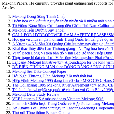
Mekong Papers. He currently provides plant engineering supports for 
Articles:
Mekong Dòng Sông Tranh Chấp
Hiểm họa cạn kiệt tài nguyên thiên nhiên và ô nhiễm môi sinh 
Từ Đồng Bằng Sông Cửu Long đến Châu Thổ Nam Californi
Mekong Trên Đường Suy Thoái
CALL FOR HYDROPOWER DAM SAFETY REASSESS
Học giả và chuyên gia môi sinh Trung Quốc lên tiếng về độ 
A Vương – Nỗi Sầu Xứ Quảng Cứu lụt năm nay đừng quên trá
Khai thác thủy điện Lan Thương giang - Những hứa hẹn của 
Vị trí Bạch Long Vĩ trên bản đồ Vịnh Bắc Bộ theo Hiệp Định
Thực trạng bi đát của Lưu Vực sông Mekong<br> Phải cứu 
Lancang-Mekong Initiative<br> A foundation for the long ter
ĐÊ BIỂN CHỐNG MẶN<br> ĐỒNG BẰNG SÔNG CỬU
Mekong Sea Dike Concept Paper
Hội Nghị Thượng Đỉnh Mekong 2 là một thất bại.
Hiệp Định Mekong 1995 đang tan vỡ <br> MRC CEO, Hans G
The Collapsing 1995 Mekong River Agreement<br> MRC CEO
Trách nhiệm và nghĩa vụ quốc tế của Lào với Cam Bốt và V
Mekong Delta Study Review
VEF Letter to US Ambassador to Vietnam Mekong SOS
Phân tích Chiến lược Trung Quốc về Hợp tác Lancang-Mekong<b
An Analysis of China Strategy in Lancang-Mekong Cooperat
Thư gởi Tổng thống Barack Obama