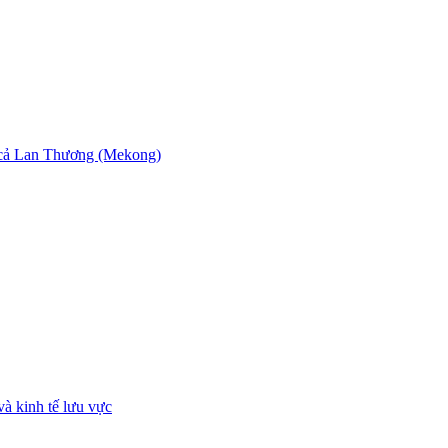
ể cả Lan Thương (Mekong)
à kinh tế lưu vực