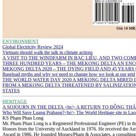
ENVIRONMENT
Global Electricity Review 2024
Vietnam should walk the talk in climate actions
A VISIT TO THE WINDFARM IN BẠC LIÊU, AND TWO CO
THREE HUNDRED YEARS – THE MEKONG DELTA AN ENC
MEKONG DELTA 2020 – THE DYING FIELD AND 45 YEARS
Baseload myths and why we need to change how we look at our grid
THE WORLD WATER DAY 2020 A MEKONG DELTA MIRED
FROM A MEKONG DELTA THREATENED BY SALINIZATION 
STATES
HERITAGE
A SOJOURN IN THE DELTA <br/> A RETURN TO ĐỒNG TH
Who Will Save Luang Prabang?<br/> The World Heritage site in Lao
KS Phạm Phan Long
Mr. Pham Phan Long is a Registered Professional Engineer (PE) in th
Honors from the University of Auckland in 1976. He received the Am
Award in 1986. He founded Moraes/Pham & Associates, a consulting e