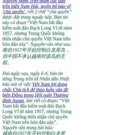
Nguyễn Minh Triết thăm các đảo
trên biển Nam Hải, tuyên bố bảo vệ
‘chủ quyền’
, với 2 chữ “chủ quyền”
được đặt trong ngoặc kép. Bản tin
này có đoạn
“Việt Nam bắt đầu
kiểm soát đảo Bạch Long Vĩ từ năm
1957, nhưng Trung Quốc không
thừa nhận chủ quyền Việt Nam trên
hòn đảo này”.
Nguyên văn như sau:
南自1957年开始控制白龙尾岛，
但中国不承认越南对该岛的主
权。
Hai ngày sau, ngày 6-4, bản tin
tiếng Trung trên tờ Nhân dân Nhật
báo nói về việc
Việt Nam lợi dụng
chức Chủ tịch để thảo luận vấn đề
biển Đông trong Hội nghị Thượng
đỉnh Asean
, bài viết có đoạn:
“Việt
Nam bắt đầu kiểm soát đảo Bạch
Long Vĩ từ năm 1957, nhưng Trung
Quốc không thừa nhận chủ quyền
Việt Nam trên hòn đảo này”.
Nguyên văn trong bài báo:
越南自1957年开始控制白龙尾