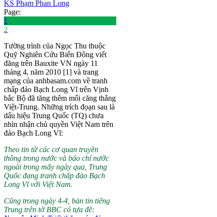
KS Phạm Phan Long
Page:
1
2
Tường trình của Ngọc Thu thuộc
Quỹ Nghiên Cứu Biển Đông viết
đăng trên Bauxite VN ngày 11
tháng 4, năm 2010 [1] và trang
mạng của anhbasam.com về tranh
chấp đảo Bạch Long Vĩ trên Vịnh
bắc Bộ đã tăng thêm mối căng thẳng
Việt-Trung. Những trích đọạn sau là
dấu hiệu Trung Quốc (TQ) chưa
nhìn nhận chủ quyền Việt Nam trên
đảo Bạch Long Vĩ:
Theo tin từ các cơ quan truyền
thông trong nước và báo chí nước
ngoài trong mấy ngày qua, Trung
Quốc đang tranh chấp đảo Bạch
Long Vĩ với Việt Nam.
Cũng trong ngày 4-4, bản tin tiếng
Trung trên tờ BBC có tựa đề: