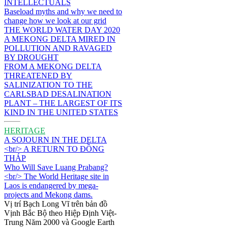
INTELLECTUALS
Baseload myths and why we need to
change how we look at our grid
THE WORLD WATER DAY 2020
A MEKONG DELTA MIRED IN
POLLUTION AND RAVAGED
BY DROUGHT
FROM A MEKONG DELTA
THREATENED BY
SALINIZATION TO THE
CARLSBAD DESALINATION
PLANT – THE LARGEST OF ITS
KIND IN THE UNITED STATES
HERITAGE
A SOJOURN IN THE DELTA
<br/> A RETURN TO ĐỒNG
THÁP
Who Will Save Luang Prabang?
<br/> The World Heritage site in
Laos is endangered by mega-
projects and Mekong dams.
Vị trí Bạch Long Vĩ trên bản đồ
Vịnh Bắc Bộ theo Hiệp Định Việt-
Trung Năm 2000 và Google Earth