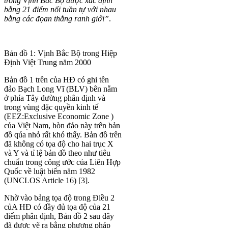
trong Vịnh Bắc Bộ được xác định
bằng 21 điểm nối tuần tự với nhau
bằng các đọan thẳng ranh giới”
.
Bản đồ 1: Vịnh Bắc Bộ trong Hiệp
Định Việt Trung năm 2000
Bản đồ 1 trên của HĐ có ghi tên
đảo Bạch Long Vĩ (BLV) bên nằm
ở phía Tây đường phân định và
trong vùng đặc quyền kinh tế
(EEZ:Exclusive Economic Zone )
của Việt Nam, hòn đảo này trên bản
đồ qúa nhỏ rất khó thấy. Bản đồ trên
đã không có tọa độ cho hai trục X
và Y và tỉ lệ bản đồ theo như tiêu
chuẩn trong công ước của Liên Hợp
Quốc về luật biển năm 1982
(UNCLOS Article 16) [3].
Nhờ vào bảng tọa độ trong Điều 2
củA HĐ có đầy đủ tọa độ của 21
điểm phân định, Bản đồ 2 sau đây
đã được vẽ ra bằng phương pháp