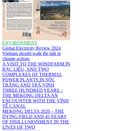
ENVIRONMENT
Global Electricity Review 2024
Vietnam should walk the talk in
climate actions
A VISIT TO THE WINDFARM IN
BẠC LIÊU, AND TWO
COMPLEXES OF THERMAL
POWER PLANTS IN SÓC
TRĂNG AND TRÀ VINH
THREE HUNDRED YEARS –
THE MEKONG DELTA AN
ENCOUNTER WITH THE VĨNH
TẾ CANAL
MEKONG DELTA 2020 – THE
DYING FIELD AND 45 YEARS
OF DISILLUSIONMENT IN THE
LIVES OF TWO