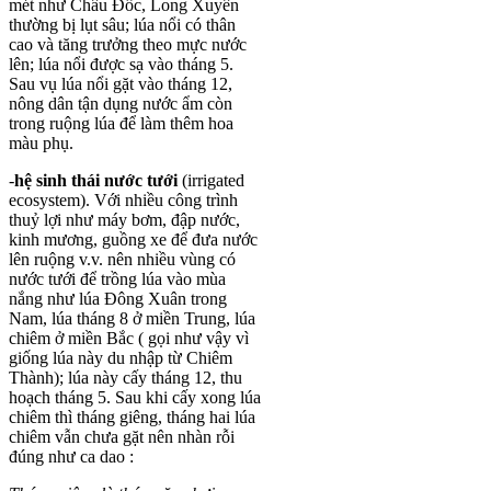
mét như Châu Đốc, Long Xuyên
thường bị lụt sâu; lúa nổi có thân
cao và tăng trưởng theo mực nước
lên; lúa nổi được sạ vào tháng 5.
Sau vụ lúa nổi gặt vào tháng 12,
nông dân tận dụng nước ẩm còn
trong ruộng lúa để làm thêm hoa
màu phụ.
-
hệ sinh thái nước tưới
(irrigated
ecosystem). Với nhiều công trình
thuỷ lợi như máy bơm, đập nước,
kinh mương, guồng xe để đưa nước
lên ruộng v.v. nên nhiều vùng có
nước tưới để trồng lúa vào mùa
nắng như lúa Đông Xuân trong
Nam, lúa tháng 8 ở miền Trung, lúa
chiêm ở miền Bắc ( gọi như vậy vì
giống lúa này du nhập từ Chiêm
Thành); lúa này cấy tháng 12, thu
hoạch tháng 5. Sau khi cấy xong lúa
chiêm thì tháng giêng, tháng hai lúa
chiêm vẫn chưa gặt nên nhàn rỗi
đúng như ca dao :