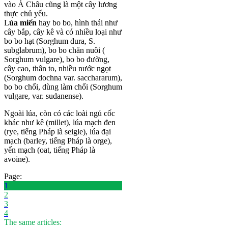
vào Á Châu cũng là một cây lương
thực chủ yếu.
L
úa miến
hay bo bo, hình thái như
cây bắp, cây kê và có nhiều loại như
bo bo hạt (Sorghum dura, S.
subglabrum), bo bo chăn nuôi (
Sorghum vulgare), bo bo đường,
cây cao, thân to, nhiều nước ngọt
(Sorghum dochna var. sacchararum),
bo bo chổi, dùng làm chổi (Sorghum
vulgare, var. sudanense).
Ngoài lúa, còn có các loài ngủ cốc
khác như kê (millet), lúa mạch đen
(rye, tiếng Pháp là seigle), lúa đại
mạch (barley, tiếng Pháp là orge),
yến mạch (oat, tiếng Pháp là
avoine).
Page:
1
2
3
4
The same articles: