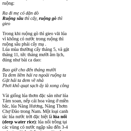
ruộng:
Ra đi mẹ có dặn dò
Ruộng sâu
thì cấy,
ruộng gò
thì
gieo
Trong khi ruộng gò thì gieo vãi lúa
vì không có nước trong ruộng thì
ruộng sâu phải cấy mạ .
Lúa mùa thường cấy tháng 5, và gặt
tháng 11, tức tháng mười âm lịch,
đúng như bài ca dao:
Bao giờ cho đến tháng mười
Ta đem liềm hái ra ngoài ruộng ta
Gặt hái ta đem về nhà
Phơi khô quạt sạch ấy là xong công
Vài giống lúa thơm đặc sản như lúa
Tám xoan, nếp cái hoa vàng ở miền
bắc, lúa Nàng Hương, Nàng Thơm
Chợ Đào trong Nam. Một loại canh
tác lúa nước trời đặc biệt là
lúa nổi
(deep water rice)
: lúa nổi trồng tại
các vùng có nước ngập sâu đến 3-4