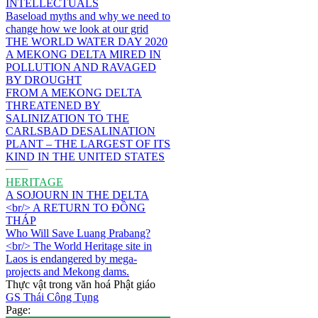
INTELLECTUALS
Baseload myths and why we need to
change how we look at our grid
THE WORLD WATER DAY 2020
A MEKONG DELTA MIRED IN
POLLUTION AND RAVAGED
BY DROUGHT
FROM A MEKONG DELTA
THREATENED BY
SALINIZATION TO THE
CARLSBAD DESALINATION
PLANT – THE LARGEST OF ITS
KIND IN THE UNITED STATES
HERITAGE
A SOJOURN IN THE DELTA
<br/> A RETURN TO ĐỒNG
THÁP
Who Will Save Luang Prabang?
<br/> The World Heritage site in
Laos is endangered by mega-
projects and Mekong dams.
Thực vật trong văn hoá Phật giáo
GS Thái Công Tụng
Page: