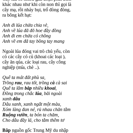
khác nhau như khi còn non thì gọi là
cây mạ, rồi nhảy bụi, trổ đòng đòng,
ra bông kết hạt:
Anh đi lúa chửa chia vè,
Anh về lúa đã đõ hoe đầy đồng
Anh đi em chửa có chồng
Anh về em đã tay bồng tay mang
Ngoài lúa đóng vai trò chủ yếu, còn
có các cây có củ (khoai các loại ),
cây ăn qủa, các loại rau, cây công
nghiệp (mía, chè ..).
Quê ta mát đất phù sa,
Trồng
rau
, rau tốt, trồng
cà
cà sai
Quê ta lắm
bắp
nhiều
khoai
,
Đồng trong chắc
lúa
, bãi ngoài
xanh
dâu
Dâu xanh, xanh ngắt một màu,
Xóm làng đan né, rủ nhau chăn tằm
Ruộng vườn
, ta bón ta chăm,
Cho dâu đầy lá, cho tằm thêm tơ
Bắp
nguồn gốc Trung Mỹ du nhập