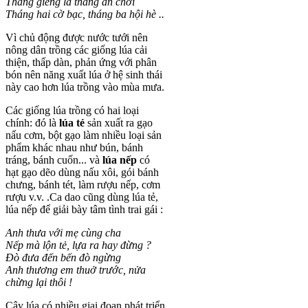
Tháng giêng là tháng ăn chơi
Tháng hai cờ bạc, tháng ba hội hè ..
Vì chủ động được nước tưới nên
nông dân trồng các giống lúa cải
thiện, thấp dàn, phản ứng với phân
bón nên năng xuất lúa ở hệ sinh thái
này cao hơn lúa trồng vào mùa mưa.
Các giống lúa trồng có hai loại
chính: đó là
lúa tẻ
sản xuất ra gạo
nấu cơm, bột gạo làm nhiều loại sản
phẩm khác nhau như bún, bánh
tráng, bánh cuốn... và
lúa nếp
có
hạt gạo dẽo dùng nấu xôi, gói bánh
chưng, bánh tét, làm rượu nếp, cơm
rượu v.v. .Ca dao cũng dùng lúa tẻ,
lúa nếp để giải bày tâm tình trai gái :
Anh thưa với mẹ cùng cha
Nếp mà lộn tẻ, lựa ra hay đừng ?
Đò đưa đến bến đò ngừng
Anh thương em thuở trước, nửa
chừng lại thôi !
Cây lúa có nhiều giai đoạn phát triển