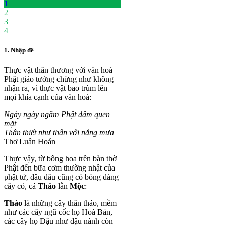
1
2
3
4
1. Nhập đề
Thực vật thân thương với văn hoá
Phật giáo tưởng chừng như không
nhận ra, vì thực vật bao trùm lên
mọi khía cạnh của văn hoá:
Ngày ngày ngắm Phật đâm quen
mặt
Thân thiết như thân với nắng mưa
Thơ Luân Hoán
Thực vậy, từ bông hoa trên bàn thờ
Phật đến bữa cơm thường nhật của
phật tử, đâu đâu cũng có bóng dáng
cây cỏ, cả
Thảo
lẫn
Mộc
:
Thảo
là những cây thân thảo, mềm
như các cây ngũ cốc họ Hoà Bản,
các cây họ Đậu như đậu nành còn