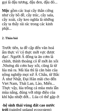
gọi là đậu tương, đậu đen, đậu đỏ...
Mộc
gồm các loại cây thân cứng
như cây bồ đề, cây trúc, cây sala,
cây xoài, cây keo nghĩa là những
cây ta thấy rải rác trong các kinh
phật...
2. Thân bài
Trước tiên, ta đề cập đến văn hoá
ẩm thực vì 'có thực mới vực được
đạo'. Người Á đông ta ăn cơm là
chính, thỉnh thoảng có lễ mới ăn xôi
.Nhưng dù cơm hay xôi, cũng là từ
lúa mà ra. Mà lúa thì là căn bản của
nông nghiệp mọi xứ Á Châu, từ Bắc
Á như Nhật, Đại Hàn mãi cho đến
Viet Nam, Thái Lan, Lào, Miến...
Thực vậy, lúa trồng cả mùa mưa lẫn
mùa nắng, đúng với nhịp điệu của
khí hậu nhiệt đới... Lúa có thể gặp ở:
-
hệ sinh thái vùng đất cao nước
trời
(rainfed upland ecosystem)