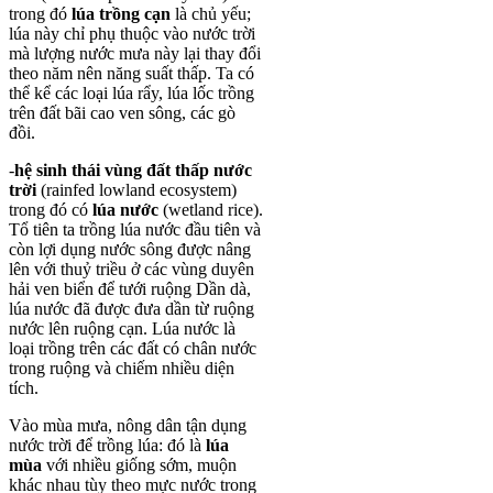
trong đó
lúa trồng cạn
là chủ yếu;
lúa này chỉ phụ thuộc vào nước trời
mà lượng nước mưa này lại thay đổi
theo năm nên năng suất thấp. Ta có
thể kể các loại lúa rẩy, lúa lốc trồng
trên đất bãi cao ven sông, các gò
đồi.
-
hệ sinh thái vùng đất thấp nước
trời
(rainfed lowland ecosystem)
trong đó có
lúa nước
(wetland rice).
Tổ tiên ta trồng lúa nước đầu tiên và
còn lợi dụng nước sông được nâng
lên với thuỷ triều ở các vùng duyên
hải ven biển để tưới ruộng Dần dà,
lúa nước đã được đưa dần từ ruộng
nước lên ruộng cạn. Lúa nước là
loại trồng trên các đất có chân nước
trong ruộng và chiếm nhiều diện
tích.
Vào mùa mưa, nông dân tận dụng
nước trời để trồng lúa: đó là
lúa
mùa
với nhiều giống sớm, muộn
khác nhau tùy theo mực nước trong