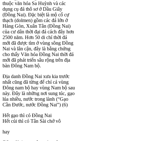
thuộc văn hóa Sa Huỳnh và các
dụng cụ đá thô sơ ở Dầu Giây
(Đồng Nai). Đặc biệt là mộ cổ cự
thạch (dolmen) gồm các đá lớn ở
Hàng Gòn, Xuân Tân (Đồng Nai)
của cư dân thời đại đá cách đây hơn
2500 năm. Hơn 50 di chỉ thời đá
mới đã được tìm ở vùng sông Đồng
Nai và lân cận, đây là bằng chứng
cho thấy Văn hóa Đồng Nai thời đá
mới đã phát triển sâu rộng trên địa
bàn Đông Nam bộ.
Địa danh Đồng Nai xưa kia trước
nhất cũng đã từng để chỉ cả vùng
Đông nam bộ hay vùng Nam bộ sau
này. Đây là những nơi sung túc, gạo
lúa nhiều, nước trong lành (“Gạo
Cần Đước, nước Đồng Nai”) (6)
Hết gạo thì có Đồng Nai
Hết củi thì có Tân Sài chở vô
hay