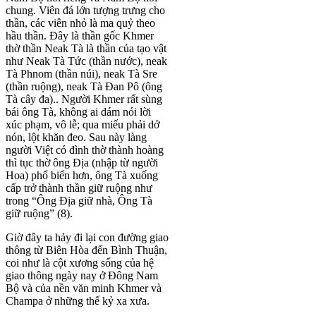
chung. Viên đá lớn tượng trưng cho
thần, các viên nhỏ là ma quỷ theo
hầu thần. Đây là thần gốc Khmer
thờ thần Neak Tà là thần của tạo vật
như Neak Tà Tức (thần nước), neak
Tà Phnom (thần núi), neak Tà Sre
(thần ruộng), neak Tà Đan Pô (ông
Tà cây đa).. Người Khmer rất sùng
bái ông Tà, không ai dám nói lời
xúc phạm, vô lễ; qua miếu phải dở
nón, lột khăn đeo. Sau này làng
người Việt có đình thờ thành hoàng
thì tục thờ ông Địa (nhập từ người
Hoa) phổ biến hơn, ông Tà xuống
cấp trở thành thần giữ ruộng như
trong “Ông Địa giữ nhà, Ông Tà
giữ ruộng” (8).
Giờ đây ta hảy đi lại con đường giao
thông từ Biên Hòa đến Bình Thuận,
coi như là cột xương sống của hệ
giao thông ngày nay ở Đông Nam
Bộ và của nền văn minh Khmer và
Champa ở những thế kỷ xa xưa.