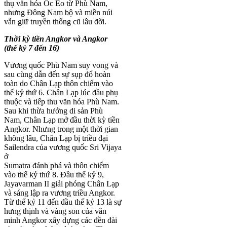
thụ văn hóa Óc Eo từ Phù Nam,
nhưng Đông Nam bộ và miền núi
vẫn giữ truyền thống cũ lâu đời.
Thời kỳ tiền Angkor và Angkor
(thế kỷ 7 đến 16)
Vương quốc Phù Nam suy vong và
sau cùng dẫn đến sự sụp đổ hoàn
toàn do Chân Lạp thôn chiếm vào
thế kỷ thứ 6. Chân Lạp lúc đầu phụ
thuộc và tiếp thu văn hóa Phù Nam.
Sau khi thừa hưởng di sản Phù
Nam, Chân Lạp mở đầu thời kỳ tiền
Angkor. Nhưng trong một thời gian
không lâu, Chân Lạp bị triều đại
Sailendra của vương quốc Sri Vijaya
ở
Sumatra đánh phá và thôn chiếm
vào thế kỷ thứ 8. Đầu thế kỷ 9,
Jayavarman II giải phóng Chân Lạp
và sáng lập ra vương triều Angkor.
Từ thế kỷ 11 đến đầu thế kỷ 13 là sự
hưng thịnh và vàng son của văn
minh Angkor xây dựng các đền đài