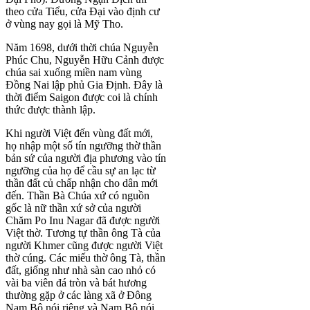
theo cửa Tiểu, cửa Đại vào định cư
ở vùng nay gọi là Mỹ Tho.
Năm 1698, dưới thời chúa Nguyễn
Phúc Chu, Nguyễn Hữu Cảnh được
chúa sai xuống miền nam vùng
Đồng Nai lập phủ Gia Định. Đây là
thời điểm Saigon được coi là chính
thức được thành lập.
Khi người Việt đến vùng đất mới,
họ nhập một số tín ngưỡng thờ thần
bản sứ của người địa phương vào tín
ngưỡng của họ để cầu sự an lạc từ
thần đất củ chấp nhận cho dân mới
đến. Thần Bà Chúa xứ có nguồn
gốc là nữ thần xứ sở của người
Chăm Po Inu Nagar đã được người
Việt thờ. Tương tự thần ông Tà của
người Khmer cũng được người Việt
thờ cúng. Các miếu thờ ông Tà, thần
đất, giống như nhà sàn cao nhỏ có
vài ba viên đá tròn và bát hương
thường gặp ở các làng xã ở Đông
Nam Bộ nói riêng và Nam Bộ nói