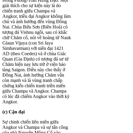
Hồng Phong-Trần Hưng Đạo. Một
giải thích cho sự kiện này là do
chiến tranh giữa Champa và
Angkor, triều đại Angkor không làm
chủ và ảnh hưởng đến vùng Đồng
Nai. Chùa Bửu Sơn (Biên Hoà) có
tượng đá Vishnu ngồi, sau có khắc
chữ Chăm cổ, nói về hoàng tử Nauk
Glaun Vijaya (con Sri Jaya
Simhavarman) với niên đại 1421
AD (theo Coedes) và ở chùa Giác
Quan (Gia Định) có tượng đá sư tử
Chăm hiện nay lưu trữ ở viện bảo
tàng Saigon. Điều này cho thấy ở
Đồng Nai, ảnh hưởng Chăm vẫn
còn mạnh và là vùng tranh chấp
chứng kiến chiến tranh triền miên
giữa Champa và Angkor. Champa
có lúc đã chiếm Angkor vào thời kỳ
Angkor.
(c) Cận đại
Sự chinh chiến liên miên giữa
Angkor và Champa và sự tấn công
của nhà Nguyên Mông Cổ vào