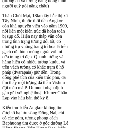
(tường đá và tượng bằng đồng hình
người quỳ gối nâng chậu)
Tháp Chót Mạt, 18km tây bắc thị xã
Tây Ninh, thuộc thời tiền Angkor
còn khá nguyên viện vào năm 1909,
nối liền một kiến trúc đã hoàn toàn
bị sụp đổ. Hiện nay tháp vẫn còn
trong tình trạng tương đối tốt, có
những trụ vuông trang trí hoa lá trên
gạch cửa hình móng ngựa với mi
cửa trang trí đẹp. Quanh tường và
hàng hiên có nhiều tượng kudu, và
trên vách tường có khắc trạm 8 hộ
pháp (dvarapala) giữ đền. Trong
đống phế tích của kiến trúc phụ, đã
tìm thấy một tượng đá thần Vishnu
đội mão mà P. Dumont nhận định
gần gũi với nghệ thuật Khmer Chân
Lạp vào hậu bán thế kỷ 8.
Kiến trúc kiểu Angkor không tìm
được ở hạ lưu sông Đồng Nai, chỉ
có các gốm, tượng phong cách
Baphuong tìm được ở góc đường Lê