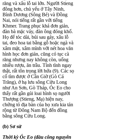
răng và xâu lỗ tai lớn. Người Stieng
đông hơn, chủ yếu ở Tây Ninh,
Bình Dương (Sông Bé) và Đồng
Nai, nói tiếng rất gần với tiếng
Khmer. Trang phục khá đơn giản,
đàn bà mặc váy, đàn ông đóng khố.
Họ để tóc dài, búi sau gáy, xâu lỗ
tai, đeo hoa tai bằng gỗ hoặc ngà và
xâm mặt, xâm mình với nét hoa văn
hình học đơn giản, cũng có tục cà
răng nhưng nay không còn, uống
nhiều rượu, ăn trầu. Tính tình ngay
thật, rất tôn trọng lời hứa (9). Các sọ
cổ tìm được ở Cần Giờ (Gò Cá
Trăng), ở hạ lưu sông Cửu Long
như An Sơn, Gò Tháp, Óc Eo cho
thấy rất gần gủi loai hình sọ người
Thượng (Stieng, Mạ) hiện nay,
chứng tỏ địa bàn của họ xưa kia tản
rộng từ Đông Nam Bộ đến đồng
bằng sông Cửu Long.
(b) Sơ sử
Thời kỳ Óc Eo (đầu công nguyên