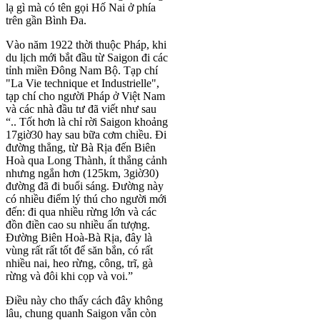
lạ gì mà có tên gọi Hố Nai ở phía
trên gần Bình Đa.
Vào năm 1922 thời thuộc Pháp, khi
du lịch mới bắt đầu từ Saigon đi các
tỉnh miền Đông Nam Bộ. Tạp chí
"La Vie technique et Industrielle",
tạp chí cho người Pháp ở Việt Nam
và các nhà đầu tư đã viết như sau
“.. Tốt hơn là chỉ rời Saigon khoảng
17giờ30 hay sau bữa cơm chiều. Đi
đường thẳng, từ Bà Rịa đến Biên
Hoà qua Long Thành, ít thắng cảnh
nhưng ngắn hơn (125km, 3giờ30)
đường đã đi buổi sáng. Đường này
có nhiều điểm lý thú cho người mới
đến: đi qua nhiều rừng lớn và các
đồn điền cao su nhiều ấn tượng.
Đường Biên Hoà-Bà Rịa, đây là
vùng rất rất tốt để săn bắn, có rất
nhiều nai, heo rừng, công, trĩ, gà
rừng và đôi khi cọp và voi.”
Điều này cho thấy cách đây không
lâu, chung quanh Saigon vẫn còn