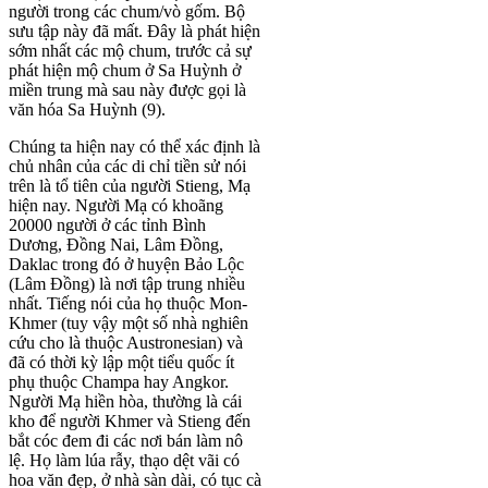
người trong các chum/vò gốm. Bộ
sưu tập này đã mất. Đây là phát hiện
sớm nhất các mộ chum, trước cả sự
phát hiện mộ chum ở Sa Huỳnh ở
miền trung mà sau này được gọi là
văn hóa Sa Huỳnh (9).
Chúng ta hiện nay có thể xác định là
chủ nhân của các di chỉ tiền sử nói
trên là tổ tiên của người Stieng, Mạ
hiện nay. Người Mạ có khoãng
20000 người ở các tỉnh Bình
Dương, Đồng Nai, Lâm Đồng,
Daklac trong đó ở huyện Bảo Lộc
(Lâm Đồng) là nơi tập trung nhiều
nhất. Tiếng nói của họ thuộc Mon-
Khmer (tuy vậy một số nhà nghiên
cứu cho là thuộc Austronesian) và
đã có thời kỳ lập một tiểu quốc ít
phụ thuộc Champa hay Angkor.
Người Mạ hiền hòa, thường là cái
kho để người Khmer và Stieng đến
bắt cóc đem đi các nơi bán làm nô
lệ. Họ làm lúa rẫy, thạo dệt vãi có
hoa văn đẹp, ở nhà sàn dài, có tục cà