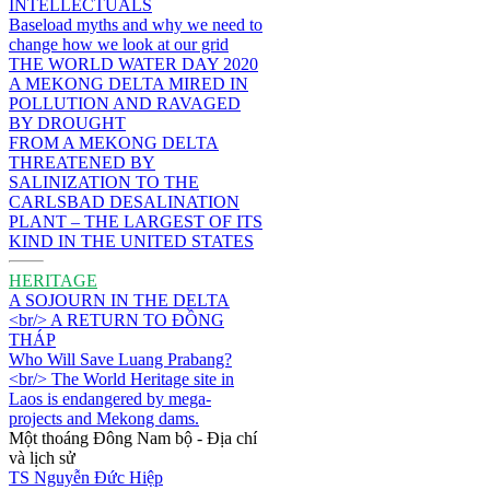
INTELLECTUALS
Baseload myths and why we need to
change how we look at our grid
THE WORLD WATER DAY 2020
A MEKONG DELTA MIRED IN
POLLUTION AND RAVAGED
BY DROUGHT
FROM A MEKONG DELTA
THREATENED BY
SALINIZATION TO THE
CARLSBAD DESALINATION
PLANT – THE LARGEST OF ITS
KIND IN THE UNITED STATES
HERITAGE
A SOJOURN IN THE DELTA
<br/> A RETURN TO ĐỒNG
THÁP
Who Will Save Luang Prabang?
<br/> The World Heritage site in
Laos is endangered by mega-
projects and Mekong dams.
Một thoáng Đông Nam bộ - Địa chí
và lịch sử
TS Nguyễn Đức Hiệp