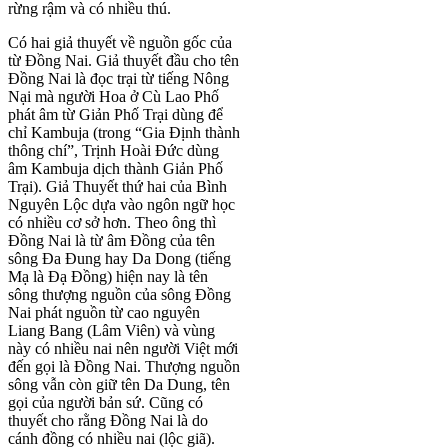
rừng rậm và có nhiều thú.
Có hai giả thuyết về nguồn gốc của
từ Đồng Nai. Giả thuyết đầu cho tên
Đồng Nai là đọc trại từ tiếng Nông
Nại mà người Hoa ở Cù Lao Phố
phát âm từ Giản Phố Trại dùng để
chỉ Kambuja (trong “Gia Định thành
thông chí”, Trịnh Hoài Đức dùng
âm Kambuja dịch thành Giản Phố
Trại). Giả Thuyết thứ hai của Bình
Nguyên Lộc dựa vào ngôn ngữ học
có nhiều cơ sở hơn. Theo ông thì
Đồng Nai là từ âm Đồng của tên
sông Đa Đung hay Da Dong (tiếng
Mạ là Đạ Đồng) hiện nay là tên
sông thượng nguồn của sông Đồng
Nai phát nguồn từ cao nguyên
Liang Bang (Lâm Viên) và vùng
này có nhiều nai nên người Việt mới
đến gọi là Đồng Nai. Thượng nguồn
sông vẫn còn giữ tên Da Dung, tên
gọi của người bản sứ. Cũng có
thuyết cho rằng Đồng Nai là do
cánh đồng có nhiều nai (lộc giã).