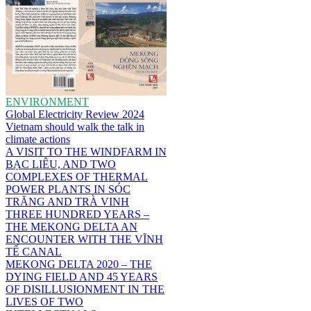
ENVIRONMENT
Global Electricity Review 2024
Vietnam should walk the talk in
climate actions
A VISIT TO THE WINDFARM IN
BẠC LIÊU, AND TWO
COMPLEXES OF THERMAL
POWER PLANTS IN SÓC
TRĂNG AND TRÀ VINH
THREE HUNDRED YEARS –
THE MEKONG DELTA AN
ENCOUNTER WITH THE VĨNH
TẾ CANAL
MEKONG DELTA 2020 – THE
DYING FIELD AND 45 YEARS
OF DISILLUSIONMENT IN THE
LIVES OF TWO