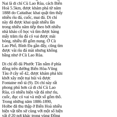
Nai là di chỉ Cù Lao Rùa, cách Biên
Hoà 5.5km, được khám phá từ năm
1888 do Caitaihac khai quật tìm thấy
nhiều rìu đá, cuốc, mai đá. Di chỉ
này đã được khai quật nhiều lần
trong nhiều năm tiếp theo bởi nhiều
nhà khảo cổ học và tìm được hàng
mấy trăm rìu đá có vai được mài
bóng, nhiều đồ gốm nung. Ở Cù
Lao Phố, Bình Đa gần đấy, cũng tìm
được vài rìu đá mài nhưng không
bằng như ở Cù Lao Rùa.
Di chỉ đồ đá Phước Tân nằm ở phía
đông trên đường Biên Hòa-Vũng
Tàu ở cây số 42, được khám phá khi
khởi xây một trại hủi và được
Fontaine mô tả (9). Di chỉ này rất
phong phú hơn cả di chỉ Cù Lao
Rùa, có nhiều hiện vật đá như rìu,
cuốc, đục có vai và một số gốm thô.
Trong những năm 1886-1890,
Holbe đã thu thập ở Biên Hoà nhiều
hiện vật tiền sử cùng với một số hiện
vật ở 20 nơi khác trong vùng Đồng