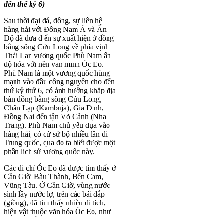
đến thế kỷ 6)
Sau thời đại đá, đồng, sự liên hệ
hàng hải với Đông Nam Á và Ấn
Độ đã đưa đ ến sự xuất hiện ở đồng
bằng sông Cửu Long về phía vịnh
Thái Lan vương quốc Phù Nam ấn
độ hóa với nền văn minh Óc Eo.
Phù Nam là một vương quốc hùng
mạnh vào đầu công nguyên cho đến
thứ kỷ thứ 6, có ảnh hưởng khắp địa
bàn đồng bằng sông Cửu Long,
Chân Lạp (Kambuja), Gia Định,
Đồng Nai đến tận Võ Cảnh (Nha
Trang). Phù Nam chủ yếu dựa vào
hàng hải, có cử sứ bộ nhiều lần đi
Trung quốc, qua đó ta biết được một
phần lịch sử vương quốc này.
Các di chỉ Óc Eo đã được tìm thấy ở
Cần Giờ, Bàu Thành, Bến Cam,
Vũng Tàu. Ở Cần Giờ, vùng nước
sình lầy nước lợ, trên các bải đắp
(giồng), đã tìm thấy nhiều di tích,
hiện vật thuộc văn hóa Óc Eo, như