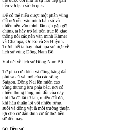
thể được coi như là sự nối tiếp gắn
liền với lịch sử đã qua.
Để có thể hiểu được một phần vùng
đất nơi nền văn minh bản sứ và
nhiều nền văn minh lân cận gặp gỡ,
chúng ta hãy trở lại trên trục lộ giao
thông nối các nền văn minh Khmer
và Champa, Óc Eo và Sa Huỳnh.
Trước hết ta hảy phát họa sơ lược về
lịch sử vùng Đông Nam Bộ.
Vài nét về lịch sử Đông Nam Bộ
Từ phía cửa biển và đồng bằng đất
phù sa cũ và mới của các sông
Saigon, Đồng Nai lên miền cao
vùng thượng lưu phía bắc, nơi có
nhiều thung lũng, núi đồi của dãy
núi lữa đã tắt từ lâu, nhiều đất đỏ,
khí hậu thuận lợi với nhiều rừng,
suối và động vật là môi trường thuận
lợi cho cư dân đinh cư từ thời tiền
sữ đến nay.
(a) Tiền sử