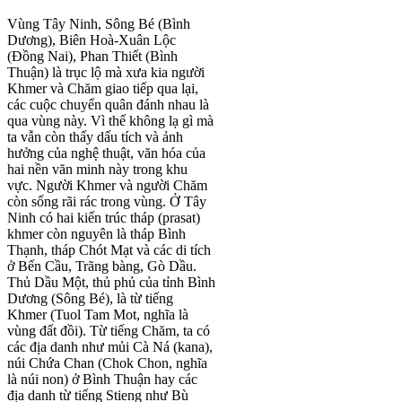
Vùng Tây Ninh, Sông Bé (Bình
Dương), Biên Hoà-Xuân Lộc
(Đồng Nai), Phan Thiết (Bình
Thuận) là trục lộ mà xưa kia người
Khmer và Chăm giao tiếp qua lại,
các cuộc chuyển quân đánh nhau là
qua vùng này. Vì thế không lạ gì mà
ta vẫn còn thấy dấu tích và ảnh
hưởng của nghệ thuật, văn hóa của
hai nền văn minh này trong khu
vực. Người Khmer và người Chăm
còn sống rãi rác trong vùng. Ở Tây
Ninh có hai kiến trúc tháp (prasat)
khmer còn nguyên là tháp Bình
Thạnh, tháp Chót Mạt và các di tích
ở Bến Cầu, Trãng bàng, Gò Dầu.
Thủ Dầu Một, thủ phủ của tỉnh Bình
Dương (Sông Bé), là từ tiếng
Khmer (Tuol Tam Mot, nghĩa là
vùng đất đồi). Từ tiếng Chăm, ta có
các địa danh như mủi Cà Ná (kana),
núi Chứa Chan (Chok Chon, nghĩa
là núi non) ở Bình Thuận hay các
địa danh từ tiếng Stieng như Bù