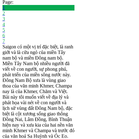
Page:
1
2
3
4
5
6
7
Saigon có một vị trí đặc biệt, là ranh
giới và là cửa ngỏ của miền Tây
nam bộ và miền Đông nam bộ.
Miền Tây Nam bộ nhiều người đã
viết về con người, sự phong phú,
phát triển của miền sông nước này.
Đông Nam Bộ xưa là vùng giao
thoa của văn minh Khmer, Champa
nay là của Khmer, Chăm và Việt.
Bài này tôi muốn viết về địa lý và
phát họa vài nét về con người và
lịch sử vùng đất Đông Nam bộ, đặc
biệt là cột xương sống giao thông
Đồng Nai, Lâm Đồng, Bình Thuận
hiện nay và xưa kia của hai nền văn
minh Khmer và Champa và trước đó
của văn hoá Sa Huỳnh và Óc Eo.