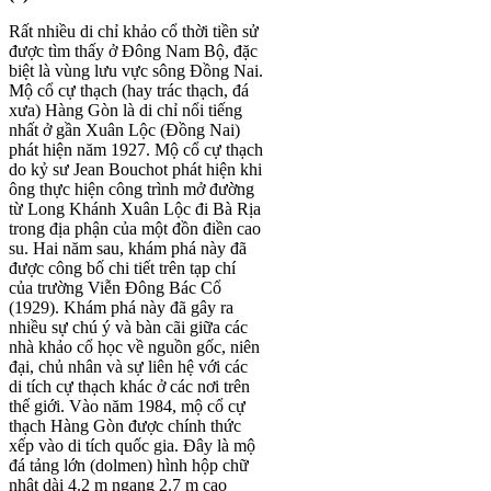
Rất nhiều di chỉ khảo cổ thời tiền sử
được tìm thấy ở Đông Nam Bộ, đặc
biệt là vùng lưu vực sông Đồng Nai.
Mộ cổ cự thạch (hay trác thạch, đá
xưa) Hàng Gòn là di chỉ nổi tiếng
nhất ở gần Xuân Lộc (Đồng Nai)
phát hiện năm 1927. Mộ cổ cự thạch
do kỷ sư Jean Bouchot phát hiện khi
ông thực hiện công trình mở đường
từ Long Khánh Xuân Lộc đi Bà Rịa
trong địa phận của một đồn điền cao
su. Hai năm sau, khám phá này đã
được công bố chi tiết trên tạp chí
của trường Viễn Đông Bác Cổ
(1929). Khám phá này đã gây ra
nhiều sự chú ý và bàn cãi giữa các
nhà khảo cổ học về nguồn gốc, niên
đại, chủ nhân và sự liên hệ với các
di tích cự thạch khác ở các nơi trên
thế giới. Vào năm 1984, mộ cổ cự
thạch Hàng Gòn được chính thức
xếp vào di tích quốc gia. Đây là mộ
đá tảng lớn (dolmen) hình hộp chữ
nhật dài 4.2 m ngang 2.7 m cao