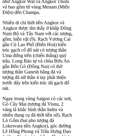
như Angkor Wat và Angkor Thom
và bao gồm từ vùng Menam (Miến
Điện) đến Champa.
Nhiều di chỉ thời tiền Angkor và
Angkor được tìm thấy ở khắp Đông
Nam Bộ và Tây Nam với các tượng,
gốm, hiện vật (9). Rạch Vương Cai
gần Cù Lao Phố (Biên Hoà) kiến
trúc gạch cổ đổ nát có tượng thần
Uma đứng trên (chiến thắng) quỷ
trâu. Long Bảo tự và chùa Bửu An
gần Bến Gò (Đồng Nai) có thờ
tượng thần Ganesh bằng đá và
tượng đá nữ thần 4 tay phát thiện
trước đây trên kiến trúc đá gạch đổ
nát.
Ngay trong vùng Saigon có các nơi,
Gò Cây Mai (tượng đá Visnu, 2
vàng lá khắc hình thần Indra và
nhiều dụng cụ đá thời tiền sử), Rạch
Lò Gốm (hai pho tượng đá
Lokesvara tiền Angkor), góc đường
Lê Hồng Phong và Trần Hưng Đạo