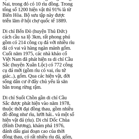
Nai, trong đó có 10 rìu đồng. Trong
tổng số 1200 hiện vật thì 91% là từ
Biên Hòa. Bộ sưu tập này được
triễn lãm ở hội chợ quốc tế 1889.
Di chỉ Bến Đò (huyện Thủ Đức)
cách cầu xa lộ 3km, rất phong phú
gồm có 214 công cụ đá với nhiều rìu
đá có vai và hàng ngàn mảnh gốm.
Cuối năm 1975, các nhà khảo cổ
Việt Nam đã phát hiện ra di chỉ Cầu
Sắc (huyện Xuân Lộc) có 772 công
cụ đá mới (gồm rìu có vai, rìu tứ
giác..), gốm. Qua các hiện vật, đời
sống dân cư ở đây chủ yếu là săn
bắn trong rừng rậm.
Di chỉ Suối Chồn gần di chỉ Cầu
Sắc được phát hiện vào năm 1978,
thuộc thời đại đồng thau, gồm nhiều
đồ đồng như rìu, lưỡi hái.. và một số
hiện vật đá (rìu). Di chỉ Dốc Chùa
(Bình Dương), khám phá 1976,
đánh dấu giai đoạn cao của thời
đồng thau, có rất nhiều rìu đá, gốm,