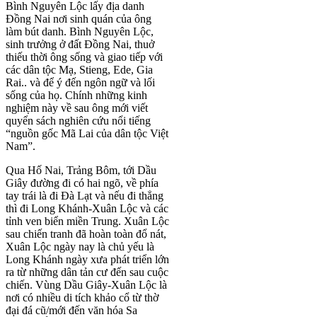
Bình Nguyên Lộc lấy địa danh
Đồng Nai nơi sinh quán của ông
làm bút danh. Bình Nguyên Lộc,
sinh trưởng ở đất Đồng Nai, thuở
thiếu thời ông sống và giao tiếp với
các dân tộc Mạ, Stieng, Ede, Gia
Rai.. và để ý đến ngôn ngữ và lối
sống của họ. Chính những kinh
nghiệm này về sau ông mới viết
quyển sách nghiên cứu nổi tiếng
“nguồn gốc Mã Lai của dân tộc Việt
Nam”.
Qua Hố Nai, Trảng Bôm, tới Dầu
Giây đường đi có hai ngõ, về phía
tay trái là đi Đà Lạt và nếu đi thẳng
thì đi Long Khánh-Xuân Lộc và các
tỉnh ven biển miền Trung. Xuân Lộc
sau chiến tranh đã hoàn toàn đổ nát,
Xuân Lộc ngày nay là chủ yếu là
Long Khánh ngày xưa phát triển lớn
ra từ những dân tản cư đến sau cuộc
chiến. Vùng Dầu Giây-Xuân Lộc là
nơi có nhiều di tích khảo cổ từ thờ
đại đá cũ/mới đến văn hóa Sa