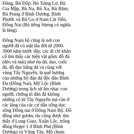
Đăng, Bù Đốp, Bù Trăng Lơ, Bù
Gia Mập, Bù Na, Bù Xa, Bù Blim,
Bù Prang ở Bình Dương, Bình
Phước và Bù Go ở Nam Cát Tiên,
Đồng Nai (Bù tiếng Stieng có nghĩa
là làng).
Đông Nam bộ cũng là nơi con
người đã có mặt lâu đời từ 2000-
3000 năm trước đây, các di chỉ khảo
cổ tìm thấy các hiện vật gốm, đồ đá
(đẻo và mài) như rìu đá, dao, cuốc
đá, đồ đục bằng đá và cùng với
vùng Tây Nguyên, là quê hương
của những bộ đàn đá độc đáo Bình
Đa (Đồng Nai), Mỹ Lộc (Bình
Dương) trong lịch sử âm nhạc con
người, chứng tỏ đàn đá không
những có từ Tây Nguyên mà còn ở
các làng của các cư dân sống dọc
sông Đồng nai ở Đông Nam Bộ. Đồ
đồng như gươm, rìu cũng được tìm
thấy ở Long Giao, Xuân Lộc, trống
đồng Heger 1 ở Bình Phú (Bình
Dương) và Vũng Tàu. Mộ chum