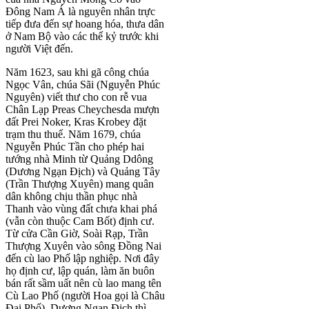
Đông Nam Á là nguyên nhân trực
tiếp đưa đến sự hoang hóa, thưa dân
ở Nam Bộ vào các thế kỷ trước khi
người Việt đến.
Năm 1623, sau khi gã công chúa
Ngọc Vân, chúa Sãi (Nguyễn Phúc
Nguyên) viết thư cho con rễ vua
Chân Lạp Preas Cheychesda mượn
đất Prei Noker, Kras Krobey đặt
trạm thu thuế. Năm 1679, chúa
Nguyễn Phúc Tần cho phép hai
tướng nhà Minh từ Quảng Ddông
(Dương Ngạn Địch) và Quảng Tây
(Trần Thượng Xuyên) mang quân
dân không chịu thần phục nhà
Thanh vào vùng đất chưa khai phá
(vẫn còn thuộc Cam Bốt) định cư.
Từ cửa Cần Giờ, Soài Rạp, Trần
Thượng Xuyên vào sông Đồng Nai
đến cù lao Phố lập nghiệp. Nơi đây
họ định cư, lập quán, làm ăn buôn
bán rất sầm uất nên cù lao mang tên
Cù Lao Phố (người Hoa gọi là Châu
Đại Phố). Dương Ngạn Địch thì