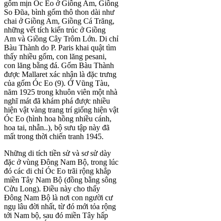
gốm mịn Óc Eo ở Giồng Am, Giồng
So Đũa, bình gốm thô thon dài như
chai ở Giồng Am, Giồng Cá Trăng,
những vết tích kiến trúc ở Giồng
Am và Giồng Cây Trôm Lớn. Di chỉ
Bàu Thành do P. Paris khai quật tìm
thấy nhiều gốm, con lăng pesani,
con lăng bằng đá. Gốm Bàu Thành
được Mallaret xác nhận là đặc trưng
của gốm Óc Eo (9). Ở Vũng Tàu,
năm 1925 trong khuôn viên một nhà
nghĩ mát đã khám phá được nhiều
hiện vật vàng trang trí giống hiện vật
Óc Eo (hình hoa hồng nhiều cánh,
hoa tai, nhẫn..), bộ sưu tập này đã
mất trong thời chiến tranh 1945.
Những di tích tiền sử và sơ sử dày
đặc ở vùng Đông Nam Bộ, trong lúc
đó các di chỉ Óc Eo trãi rộng khắp
miền Tây Nam Bộ (đồng bằng sông
Cửu Long). Điều này cho thấy
Đông Nam Bộ là nơi con người cư
ngụ lâu đời nhất, từ đó mới tỏa rộng
tới Nam bộ, sau đó miền Tây hấp