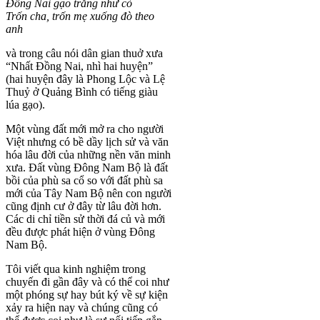
Đồng Nai gạo trắng như cò
Trốn cha, trốn mẹ xuống đò theo
anh
và trong câu nói dân gian thuở xưa
“Nhất Đồng Nai, nhì hai huyện”
(hai huyện đây là Phong Lộc và Lệ
Thuỷ ở Quảng Bình có tiếng giàu
lúa gạo).
Một vùng đất mới mở ra cho người
Việt nhưng có bề dầy lịch sử và văn
hóa lâu đời của những nền văn minh
xưa. Đất vùng Đông Nam Bộ là đất
bồi của phù sa cổ so với đất phù sa
mới của Tây Nam Bộ nên con người
cũng định cư ở đây từ lâu đời hơn.
Các di chỉ tiền sử thời đá củ và mới
đều được phát hiện ở vùng Đông
Nam Bộ.
Tôi viết qua kinh nghiệm trong
chuyến đi gần đây và có thể coi như
một phóng sự hay bút ký về sự kiện
xảy ra hiện nay và chúng cũng có