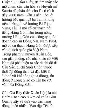
Huỳnh. Ở Dầu Giây, đã tìm thấy các
mộ chum của văn hóa Sa Huỳnh mà
Saurin đã phân tích cho là có cách
đây 2000 năm. Gần Xuân Lộc, ở
hướng bắc qua ngã ba Tam Phong
trên đường đi về hướng Bà Rịa-
Vũng Tàu là mộ cổ cự thạch nổi
tiếng Hàng Gòn nằm trong nông
trường Hàng Gòn của công ty quốc
doanh cao su Đồng Nai. Năm 1984,
mộ cổ cự thạch Hàng Gòn được xếp
vào di tích quốc gia Việt Nam.
Trong phạm vi huyện Xuân Lộc,
sau giải phóng, các nhà khảo cổ Việt
Nam đã phát hiện ra các di chỉ đồ đá
Cầu Sắc, di chỉ Suối Chồn thuộc
thời đại đồng thau và đặc biệt là
“kho” vũ khí đồng (qua đồng), rìu
đồng ở Long Giao có liên hệ với
văn hóa Đông Sơn.
Gần Gia Ray (bắc Xuân Lộc) là núi
Chứa Chan cao 837m có chùa Bửu
Quang xây và dựa vào các hang
động thiên nhiên. Vào dịp Tết, rất