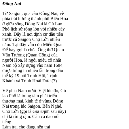
Đồng Nai
Từ Saigon, qua cầu Đồng Nai, về
phía trái hướng thành phố Biên Hòa
ở giữa sông Đồng Nai là Cù Lao
Phố lịch sử rộng lớn với nhiều cây
xanh. Đây là nơi định cư đầu tiên
trước cả Saigon-Chợ Lớn nhiều
năm. Tại đây vẫn còn Miếu Quan
Đế hay gọi là chùa Ông thờ Quan
Văn Trường (Quan Công) của
người Hoa, là ngôi miếu cổ nhất
Nam bộ xây dựng vào năm 1684,
được trùng tu nhiều lần trong đầu
thế kỷ 19 bởi Trịnh Hội, Trịnh
Khánh và Trịnh Hoài Đức (7).
Về phía Nam nước Việt lúc đó, Cù
lao Phố là trung tâm phát triển
thương mại, kinh tế ở vùng Đồng
Nai trong lúc Saigon, Bến Nghé,
Chợ Lớn (gọi là Gia Định sau này)
chỉ là rừng rậm. Câu ca dao nổi
tiếng
Làm trai cho đáng nên trai