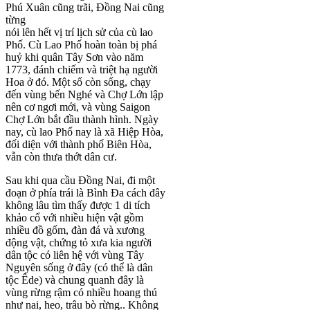
Phú Xuân cũng trãi, Đồng Nai cũng
từng
nói lên hết vị trí lịch sử của cù lao
Phố. Cù Lao Phố hoàn toàn bị phá
huỷ khi quân Tây Sơn vào năm
1773, đánh chiếm và triệt hạ người
Hoa ở đó. Một số còn sống, chạy
đến vùng bến Nghé và Chợ Lớn lập
nên cơ ngơi mới, và vùng Saigon
Chợ Lớn bắt đầu thành hình. Ngày
nay, cù lao Phố nay là xã Hiệp Hòa,
đối diện với thành phố Biên Hòa,
vẫn còn thưa thớt dân cư.
Sau khi qua cầu Đồng Nai, đi một
đoạn ở phía trái là Bình Đa cách đây
không lâu tìm thấy được 1 di tích
khảo cổ với nhiều hiện vật gồm
nhiều đồ gốm, đàn đá và xương
động vật, chứng tỏ xưa kia người
dân tộc có liên hệ với vùng Tây
Nguyên sống ở đây (có thể là dân
tộc Êde) và chung quanh đây là
vùng rừng rậm có nhiều hoang thú
như nai, heo, trâu bò rừng.. Không