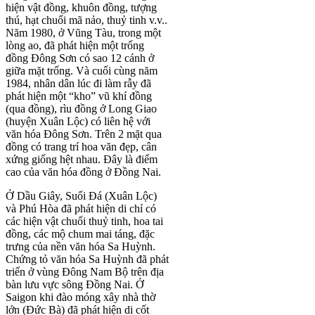
hiện vật đồng, khuôn đồng, tượng
thú, hạt chuổi mã nảo, thuỷ tinh v.v..
Năm 1980, ở Vũng Tàu, trong một
lòng ao, đã phát hiện một trống
đồng Đông Sơn có sao 12 cánh ở
giữa mặt trống. Và cuối cùng năm
1984, nhân dân lúc đi làm rẫy đã
phát hiện một “kho” vũ khí đồng
(qua đồng), rìu đồng ở Long Giao
(huyện Xuân Lộc) có liên hệ với
văn hóa Đông Sơn. Trên 2 mặt qua
đồng có trang trí hoa văn đẹp, cân
xứng giống hệt nhau. Đây là điểm
cao của văn hóa đồng ở Đồng Nai.
Ở Dầu Giây, Suối Đá (Xuân Lộc)
và Phú Hòa đã phát hiện di chỉ có
các hiện vật chuổi thuỷ tinh, hoa tai
đồng, các mộ chum mai táng, đặc
trưng của nền văn hóa Sa Huỳnh.
Chứng tỏ văn hóa Sa Huỳnh đã phát
triển ở vùng Đông Nam Bộ trên địa
bàn lưu vực sông Đồng Nai. Ở
Saigon khi đào móng xây nhà thờ
lớn (Đức Bà) đã phát hiện di cốt